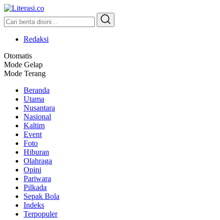
Literasi.co
Pilar Informasi
Redaksi
Otomatis
Mode Gelap
Mode Terang
Beranda
Utama
Nusantara
Nasional
Kaltim
Event
Foto
Hiburan
Olahraga
Opini
Pariwara
Pilkada
Sepak Bola
Indeks
Terpopuler