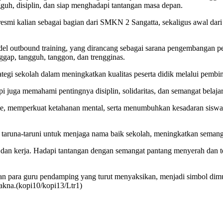
guh, disiplin, dan siap menghadapi tantangan masa depan.
resmi kalian sebagai bagian dari SMKN 2 Sangatta, sekaligus awal dar
l outbound training, yang dirancang sebagai sarana pengembangan pe
nggap, tangguh, tanggon, dan trengginas.
tegi sekolah dalam meningkatkan kualitas peserta didik melalui pembin
pi juga memahami pentingnya disiplin, solidaritas, dan semangat belaja
e, memperkuat ketahanan mental, serta menumbuhkan kesadaran siswa 
a taruna-taruni untuk menjaga nama baik sekolah, meningkatkan semang
i dan kerja. Hadapi tantangan dengan semangat pantang menyerah dan te
 dan para guru pendamping yang turut menyaksikan, menjadi simbol di
akna.(kopi10/kopi13/Ltr1)