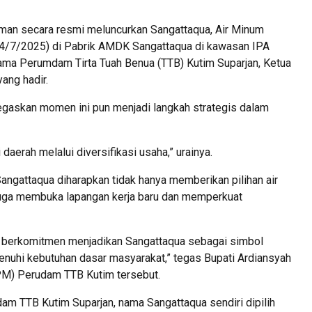
man secara resmi meluncurkan Sangattaqua, Air Minum
4/7/2025) di Pabrik AMDK Sangattaqua di kawasan IPA
tama Perumdam Tirta Tuah Benua (TTB) Kutim Suparjan, Ketua
ang hadir.
gaskan momen ini pun menjadi langkah strategis dalam
erah melalui diversifikasi usaha,” urainya.
angattaqua diharapkan tidak hanya memberikan pilihan air
 juga membuka lapangan kerja baru dan memperkuat
m berkomitmen menjadikan Sangattaqua sebagai simbol
nuhi kebutuhan dasar masyarakat,” tegas Bupati Ardiansyah
PM) Perudam TTB Kutim tersebut.
am TTB Kutim Suparjan, nama Sangattaqua sendiri dipilih