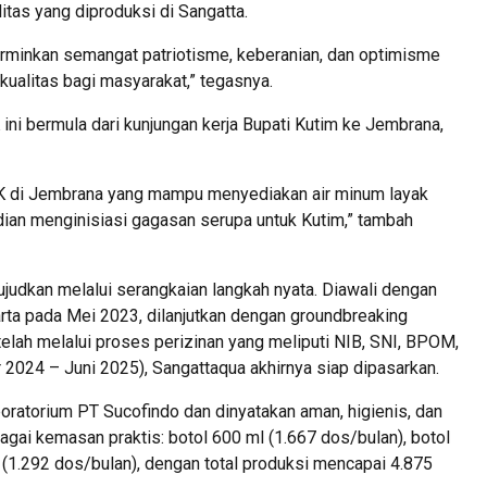
itas yang diproduksi di Sangatta.
rminkan semangat patriotisme, keberanian, dan optimisme
ualitas bagi masyarakat,” tegasnya.
ni bermula dari kunjungan kerja Bupati Kutim ke Jembrana,
DK di Jembrana yang mampu menyediakan air minum layak
dian menginisiasi gagasan serupa untuk Kutim,” tambah
judkan melalui serangkaian langkah nyata. Diawali dengan
rta pada Mei 2023, dilanjutkan dengan groundbreaking
lah melalui proses perizinan yang meliputi NIB, SNI, BPOM,
er 2024 – Juni 2025), Sangattaqua akhirnya siap dipasarkan.
aboratorium PT Sucofindo dan dinyatakan aman, higienis, dan
agai kemasan praktis: botol 600 ml (1.667 dos/bulan), botol
 (1.292 dos/bulan), dengan total produksi mencapai 4.875