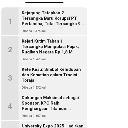
Kejagung Tetapkan 2
Tersangka Baru Korupsi PT
1
Pertamina, Total Tersangka 9
Orang
Dibaca 1.374 kali
Kejari Kutim Tahan 1
Tersangka Manipulasi Pajak,
2
Rugikan Negara Rp 1,8 M
Dibaca 1.261 kali
Kete Kesu: Simbol Kehidupan
dan Kematian dalam Tradisi
3
Toraja
Dibaca 1.232 kali
Dukungan Maksimal sebagai
Sponsor, KPC Raih
4
Penghargaan Titanium
Pemkab Kutim
Dibaca 1.167 kali
University Expo 2025 Hadirkan