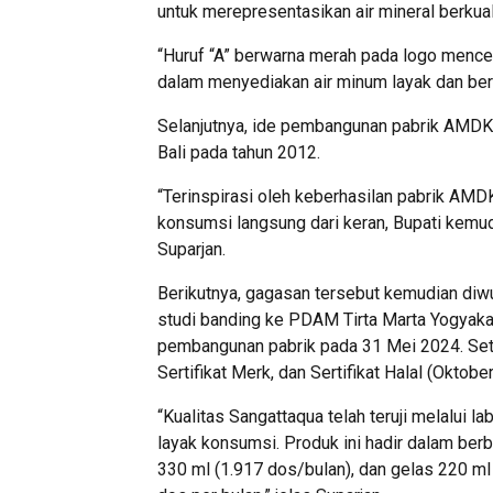
untuk merepresentasikan air mineral berkual
“Huruf “A” berwarna merah pada logo mence
dalam menyediakan air minum layak dan berk
Selanjutnya, ide pembangunan pabrik AMDK i
Bali pada tahun 2012.
“Terinspirasi oleh keberhasilan pabrik AM
konsumsi langsung dari keran, Bupati kemu
Suparjan.
Berikutnya, gagasan tersebut kemudian diwu
studi banding ke PDAM Tirta Marta Yogyaka
pembangunan pabrik pada 31 Mei 2024. Sete
Sertifikat Merk, dan Sertifikat Halal (Oktob
“Kualitas Sangattaqua telah teruji melalui l
layak konsumsi. Produk ini hadir dalam berb
330 ml (1.917 dos/bulan), dan gelas 220 ml