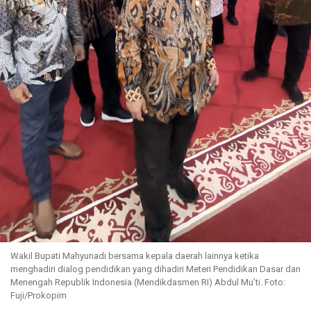
Wakil Bupati Mahyunadi bersama kepala daerah lainnya ketika
menghadiri dialog pendidikan yang dihadiri Meteri Pendidikan Dasar dan
Menengah Republik Indonesia (Mendikdasmen RI) Abdul Mu’ti. Foto:
Fuji/Prokopim