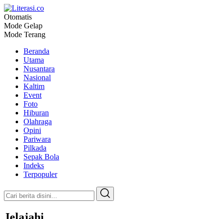
Otomatis
Literasi.co
Pilar Informasi
Mode Gelap
Mode Terang
Beranda
Utama
Nusantara
Nasional
Kaltim
Event
Foto
Hiburan
Olahraga
Opini
Pariwara
Pilkada
Sepak Bola
Indeks
Terpopuler
Jelajahi