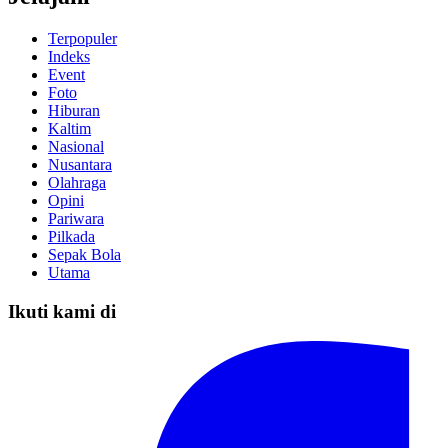
Terpopuler
Indeks
Event
Foto
Hiburan
Kaltim
Nasional
Nusantara
Olahraga
Opini
Pariwara
Pilkada
Sepak Bola
Utama
Ikuti kami di