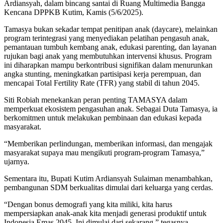
Ardiansyah, dalam bincang santai di Ruang Multimedia Bangga
Kencana DPPKB Kutim, Kamis (5/6/2025).
Tamasya bukan sekadar tempat penitipan anak (daycare), melainkan
program terintegrasi yang menyediakan pelatihan pengasuh anak,
pemantauan tumbuh kembang anak, edukasi parenting, dan layanan
rujukan bagi anak yang membutuhkan intervensi khusus. Program
ini diharapkan mampu berkontribusi signifikan dalam menurunkan
angka stunting, meningkatkan partisipasi kerja perempuan, dan
mencapai Total Fertility Rate (TFR) yang stabil di tahun 2045.
Siti Robiah menekankan peran penting TAMASYA dalam
memperkuat ekosistem pengasuhan anak. Sebagai Duta Tamasya, ia
berkomitmen untuk melakukan pembinaan dan edukasi kepada
masyarakat.
“Memberikan perlindungan, memberikan informasi, dan mengajak
masyarakat supaya mau mengikuti program-program Tamasya,”
ujarnya.
Sementara itu, Bupati Kutim Ardiansyah Sulaiman menambahkan,
pembangunan SDM berkualitas dimulai dari keluarga yang cerdas.
“Dengan bonus demografi yang kita miliki, kita harus
mempersiapkan anak-anak kita menjadi generasi produktif untuk
Indonesia Emas 2045. Ini dimulai dari sekarang,” tegasnya.