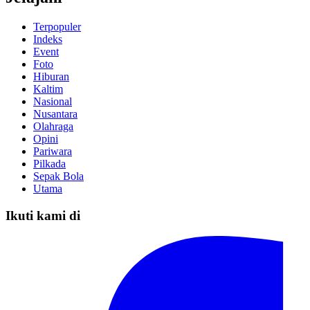
Terpopuler
Indeks
Event
Foto
Hiburan
Kaltim
Nasional
Nusantara
Olahraga
Opini
Pariwara
Pilkada
Sepak Bola
Utama
Ikuti kami di