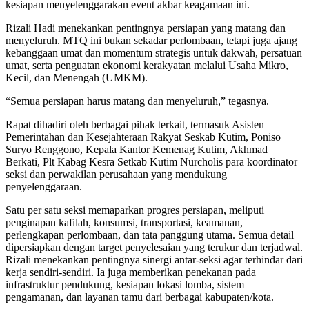
kesiapan menyelenggarakan event akbar keagamaan ini.
Rizali Hadi menekankan pentingnya persiapan yang matang dan
menyeluruh. MTQ ini bukan sekadar perlombaan, tetapi juga ajang
kebanggaan umat dan momentum strategis untuk dakwah, persatuan
umat, serta penguatan ekonomi kerakyatan melalui Usaha Mikro,
Kecil, dan Menengah (UMKM).
“Semua persiapan harus matang dan menyeluruh,” tegasnya.
Rapat dihadiri oleh berbagai pihak terkait, termasuk Asisten
Pemerintahan dan Kesejahteraan Rakyat Seskab Kutim, Poniso
Suryo Renggono, Kepala Kantor Kemenag Kutim, Akhmad
Berkati, Plt Kabag Kesra Setkab Kutim Nurcholis para koordinator
seksi dan perwakilan perusahaan yang mendukung
penyelenggaraan.
Satu per satu seksi memaparkan progres persiapan, meliputi
penginapan kafilah, konsumsi, transportasi, keamanan,
perlengkapan perlombaan, dan tata panggung utama. Semua detail
dipersiapkan dengan target penyelesaian yang terukur dan terjadwal.
Rizali menekankan pentingnya sinergi antar-seksi agar terhindar dari
kerja sendiri-sendiri. Ia juga memberikan penekanan pada
infrastruktur pendukung, kesiapan lokasi lomba, sistem
pengamanan, dan layanan tamu dari berbagai kabupaten/kota.