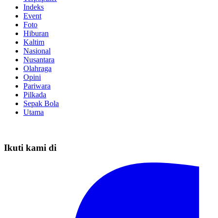
Indeks
Event
Foto
Hiburan
Kaltim
Nasional
Nusantara
Olahraga
Opini
Pariwara
Pilkada
Sepak Bola
Utama
Ikuti kami di