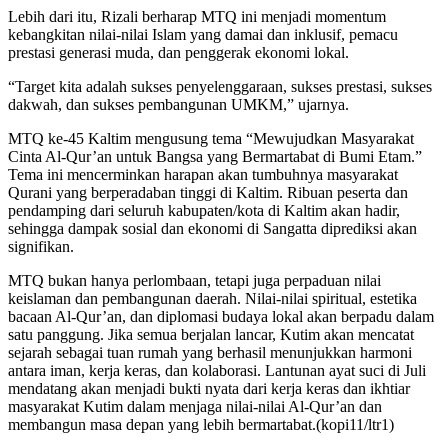
Lebih dari itu, Rizali berharap MTQ ini menjadi momentum
kebangkitan nilai-nilai Islam yang damai dan inklusif, pemacu
prestasi generasi muda, dan penggerak ekonomi lokal.
“Target kita adalah sukses penyelenggaraan, sukses prestasi, sukses
dakwah, dan sukses pembangunan UMKM,” ujarnya.
MTQ ke-45 Kaltim mengusung tema “Mewujudkan Masyarakat
Cinta Al-Qur’an untuk Bangsa yang Bermartabat di Bumi Etam.”
Tema ini mencerminkan harapan akan tumbuhnya masyarakat
Qurani yang berperadaban tinggi di Kaltim. Ribuan peserta dan
pendamping dari seluruh kabupaten/kota di Kaltim akan hadir,
sehingga dampak sosial dan ekonomi di Sangatta diprediksi akan
signifikan.
MTQ bukan hanya perlombaan, tetapi juga perpaduan nilai
keislaman dan pembangunan daerah. Nilai-nilai spiritual, estetika
bacaan Al-Qur’an, dan diplomasi budaya lokal akan berpadu dalam
satu panggung. Jika semua berjalan lancar, Kutim akan mencatat
sejarah sebagai tuan rumah yang berhasil menunjukkan harmoni
antara iman, kerja keras, dan kolaborasi. Lantunan ayat suci di Juli
mendatang akan menjadi bukti nyata dari kerja keras dan ikhtiar
masyarakat Kutim dalam menjaga nilai-nilai Al-Qur’an dan
membangun masa depan yang lebih bermartabat.(kopi11/ltr1)