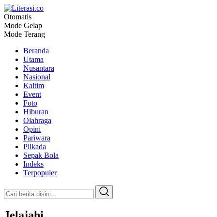
Otomatis
Literasi.co
Pilar Informasi
Mode Gelap
Mode Terang
Beranda
Utama
Nusantara
Nasional
Kaltim
Event
Foto
Hiburan
Olahraga
Opini
Pariwara
Pilkada
Sepak Bola
Indeks
Terpopuler
Jelajahi