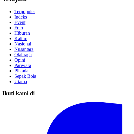
Terpopuler
Indeks
Event
Foto
Hiburan
Kaltim
Nasional
Nusantara
Olahraga
Opini
Pariwara
Pilkada
Sepak Bola
Utama
Ikuti kami di