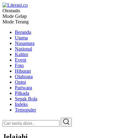
Otomatis
Literasi.co
Pilar Informasi
Mode Gelap
Mode Terang
Beranda
Utama
Nusantara
Nasional
Kaltim
Event
Foto
Hiburan
Olahraga
Opini
Pariwara
Pilkada
Sepak Bola
Indeks
Terpopuler
Jelajahi