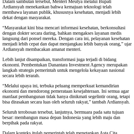
Dalam sambutan tersebut, Menteri Meutya melalui Bupati
Ardiansyah menekankan bahwa kemajuan teknologi telah
membawa layanan publik, khususnya kesehatan, menjadi lebih
dekat dengan masyarakat.
“Masyarakat kini bisa mencari informasi kesehatan, berkonsultasi
dengan dokter secara daring, bahkan mengakses layanan medis
langsung dari ponsel mereka. Dengan cara ini, pelayanan kesehatan
menjadi lebih cepat dan dapat menjangkau lebih banyak orang,” ujar
Ardiansyah membacakan amanat menteri.
Lebih lanjut disampaikan, transformasi juga terjadi di bidang
ekonomi. Pembentukan Danantara Investment Agency merupakan
langkah strategis pemerintah untuk mengelola kekayaan nasional
secara lebih terarah.
“Melalui upaya ini, terbuka peluang memperkuat kemandirian
ekonomi dan mendorong pemerataan kesejahteraan. Ini semua agar
manfaat pembangunan tidak hanya dinikmati segelintir orang, tetapi
bisa dirasakan secara luas oleh seluruh rakyat,” tambah Ardiansyah.
Seluruh terobosan tersebut, lanjutnya, bermuara pada satu tujuan
besar: membangun masa depan Indonesia yang lebih maju dan
berpihak pada rakyat.
Dalam konteks itulah pemerintah telah menetapkan Asta Cita,