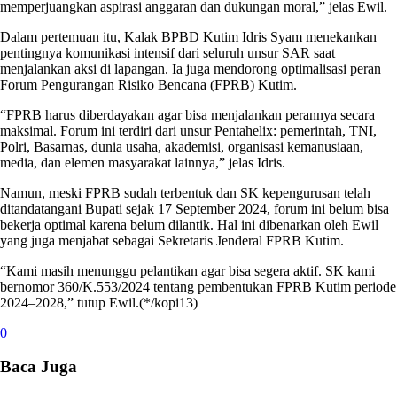
memperjuangkan aspirasi anggaran dan dukungan moral,” jelas Ewil.
Dalam pertemuan itu, Kalak BPBD Kutim Idris Syam menekankan
pentingnya komunikasi intensif dari seluruh unsur SAR saat
menjalankan aksi di lapangan. Ia juga mendorong optimalisasi peran
Forum Pengurangan Risiko Bencana (FPRB) Kutim.
“FPRB harus diberdayakan agar bisa menjalankan perannya secara
maksimal. Forum ini terdiri dari unsur Pentahelix: pemerintah, TNI,
Polri, Basarnas, dunia usaha, akademisi, organisasi kemanusiaan,
media, dan elemen masyarakat lainnya,” jelas Idris.
Namun, meski FPRB sudah terbentuk dan SK kepengurusan telah
ditandatangani Bupati sejak 17 September 2024, forum ini belum bisa
bekerja optimal karena belum dilantik. Hal ini dibenarkan oleh Ewil
yang juga menjabat sebagai Sekretaris Jenderal FPRB Kutim.
“Kami masih menunggu pelantikan agar bisa segera aktif. SK kami
bernomor 360/K.553/2024 tentang pembentukan FPRB Kutim periode
2024–2028,” tutup Ewil.(*/kopi13)
0
Baca Juga