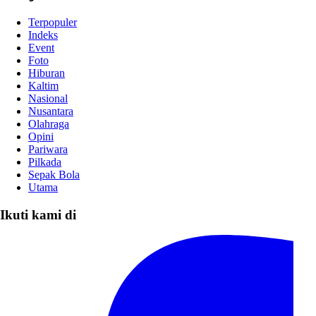
Terpopuler
Indeks
Event
Foto
Hiburan
Kaltim
Nasional
Nusantara
Olahraga
Opini
Pariwara
Pilkada
Sepak Bola
Utama
Ikuti kami di