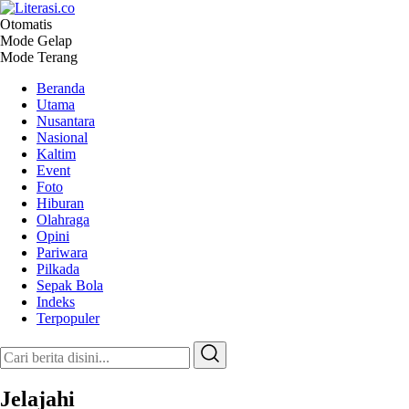
Otomatis
Literasi.co
Pilar Informasi
Mode Gelap
Mode Terang
Beranda
Utama
Nusantara
Nasional
Kaltim
Event
Foto
Hiburan
Olahraga
Opini
Pariwara
Pilkada
Sepak Bola
Indeks
Terpopuler
Jelajahi