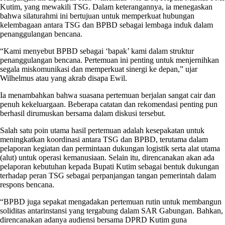
Kutim, yang mewakili TSG. Dalam keterangannya, ia menegaskan
bahwa silaturahmi ini bertujuan untuk memperkuat hubungan
kelembagaan antara TSG dan BPBD sebagai lembaga induk dalam
penanggulangan bencana.
“Kami menyebut BPBD sebagai ‘bapak’ kami dalam struktur
penanggulangan bencana. Pertemuan ini penting untuk menjernihkan
segala miskomunikasi dan memperkuat sinergi ke depan,” ujar
Wilhelmus atau yang akrab disapa Ewil.
Ia menambahkan bahwa suasana pertemuan berjalan sangat cair dan
penuh kekeluargaan. Beberapa catatan dan rekomendasi penting pun
berhasil dirumuskan bersama dalam diskusi tersebut.
Salah satu poin utama hasil pertemuan adalah kesepakatan untuk
meningkatkan koordinasi antara TSG dan BPBD, terutama dalam
pelaporan kegiatan dan permintaan dukungan logistik serta alat utama
(alut) untuk operasi kemanusiaan. Selain itu, direncanakan akan ada
pelaporan kebutuhan kepada Bupati Kutim sebagai bentuk dukungan
terhadap peran TSG sebagai perpanjangan tangan pemerintah dalam
respons bencana.
“BPBD juga sepakat mengadakan pertemuan rutin untuk membangun
soliditas antarinstansi yang tergabung dalam SAR Gabungan. Bahkan,
direncanakan adanya audiensi bersama DPRD Kutim guna