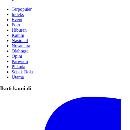
Terpopuler
Indeks
Event
Foto
Hiburan
Kaltim
Nasional
Nusantara
Olahraga
Opini
Pariwara
Pilkada
Sepak Bola
Utama
Ikuti kami di