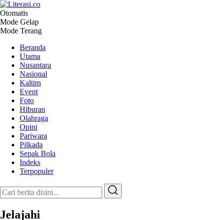
Otomatis
Literasi.co
Pilar Informasi
Mode Gelap
Mode Terang
Beranda
Utama
Nusantara
Nasional
Kaltim
Event
Foto
Hiburan
Olahraga
Opini
Pariwara
Pilkada
Sepak Bola
Indeks
Terpopuler
Jelajahi