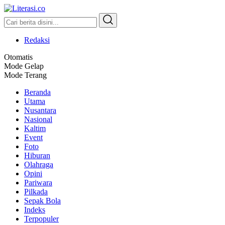
Literasi.co
Pilar Informasi
Redaksi
Otomatis
Mode Gelap
Mode Terang
Beranda
Utama
Nusantara
Nasional
Kaltim
Event
Foto
Hiburan
Olahraga
Opini
Pariwara
Pilkada
Sepak Bola
Indeks
Terpopuler