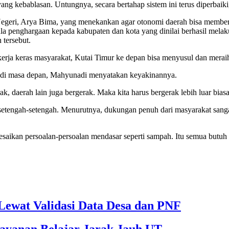
ng kebablasan. Untungnya, secara bertahap sistem ini terus diperbaik
eri, Arya Bima, yang menekankan agar otonomi daerah bisa memberi m
la penghargaan kepada kabupaten dan kota yang dinilai berhasil melak
 tersebut.
erja keras masyarakat, Kutai Timur ke depan bisa menyusul dan merai
 di masa depan, Mahyunadi menyatakan keyakinannya.
ak, daerah lain juga bergerak. Maka kita harus bergerak lebih luar bias
etengah-setengah. Menurutnya, dukungan penuh dari masyarakat sanga
ikan persoalan-persoalan mendasar seperti sampah. Itu semua butuh kerj
ewat Validasi Data Desa dan PNF