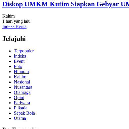
Diskop UMKM Kutim Siapkan Gebyar U
Kaltim
1 hari yang lalu
Indeks Berita
Jelajahi
Terpopuler
Indeks
Event
Foto
Hiburan
Kaltim
Nasional
Nusantara
Olahraga
Opini
Pariwara
Pilkada
Sepak Bola
Utama