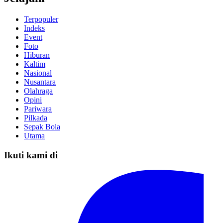
Terpopuler
Indeks
Event
Foto
Hiburan
Kaltim
Nasional
Nusantara
Olahraga
Opini
Pariwara
Pilkada
Sepak Bola
Utama
Ikuti kami di