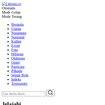
Otomatis
Literasi.co
Pilar Informasi
Mode Gelap
Mode Terang
Beranda
Utama
Nusantara
Nasional
Kaltim
Event
Foto
Hiburan
Olahraga
Opini
Pariwara
Pilkada
Sepak Bola
Indeks
Terpopuler
Jelajahi