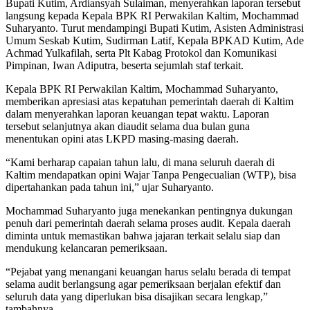
Bupati Kutim, Ardiansyah Sulaiman, menyerahkan laporan tersebut
langsung kepada Kepala BPK RI Perwakilan Kaltim, Mochammad
Suharyanto. Turut mendampingi Bupati Kutim, Asisten Administrasi
Umum Seskab Kutim, Sudirman Latif, Kepala BPKAD Kutim, Ade
Achmad Yulkafilah, serta Plt Kabag Protokol dan Komunikasi
Pimpinan, Iwan Adiputra, beserta sejumlah staf terkait.
Kepala BPK RI Perwakilan Kaltim, Mochammad Suharyanto,
memberikan apresiasi atas kepatuhan pemerintah daerah di Kaltim
dalam menyerahkan laporan keuangan tepat waktu. Laporan
tersebut selanjutnya akan diaudit selama dua bulan guna
menentukan opini atas LKPD masing-masing daerah.
“Kami berharap capaian tahun lalu, di mana seluruh daerah di
Kaltim mendapatkan opini Wajar Tanpa Pengecualian (WTP), bisa
dipertahankan pada tahun ini,” ujar Suharyanto.
Mochammad Suharyanto juga menekankan pentingnya dukungan
penuh dari pemerintah daerah selama proses audit. Kepala daerah
diminta untuk memastikan bahwa jajaran terkait selalu siap dan
mendukung kelancaran pemeriksaan.
“Pejabat yang menangani keuangan harus selalu berada di tempat
selama audit berlangsung agar pemeriksaan berjalan efektif dan
seluruh data yang diperlukan bisa disajikan secara lengkap,”
tambahnya.