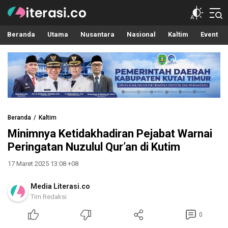
Literasi.co
Pilar Informasi
Beranda
Utama
Nusantara
Nasional
Kaltim
Event
Beranda
Kaltim
Minimnya Ketidakhadiran Pejabat Warnai
Peringatan Nuzulul Qur’an di Kutim
17 Maret 2025 13:08 +08
Media Literasi.co
Tim Redaksi
0