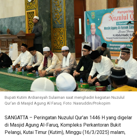
Bupati Kutim Ardiansyah Sulaiman saat menghadiri kegiatan Nuzulul
Qur'an di Masjid Agung Al Faruq. Foto: Nasruddin/Prokopim
SANGATTA – Peringatan Nuzulul Qur’an 1446 H yang digelar
di Masjid Agung Al-Faruq, Kompleks Perkantoran Bukit
Pelangi, Kutai Timur (Kutim), Minggu (16/3/2025) malam,