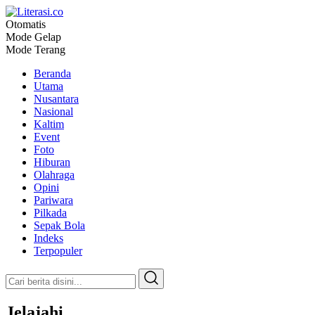
Otomatis
Literasi.co
Pilar Informasi
Mode Gelap
Mode Terang
Beranda
Utama
Nusantara
Nasional
Kaltim
Event
Foto
Hiburan
Olahraga
Opini
Pariwara
Pilkada
Sepak Bola
Indeks
Terpopuler
Jelajahi