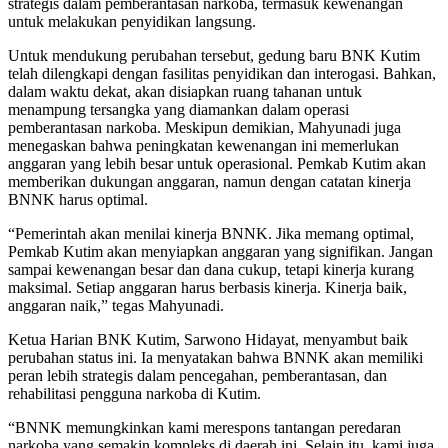
strategis dalam pemberantasan narkoba, termasuk kewenangan
untuk melakukan penyidikan langsung.
Untuk mendukung perubahan tersebut, gedung baru BNK Kutim
telah dilengkapi dengan fasilitas penyidikan dan interogasi. Bahkan,
dalam waktu dekat, akan disiapkan ruang tahanan untuk
menampung tersangka yang diamankan dalam operasi
pemberantasan narkoba. Meskipun demikian, Mahyunadi juga
menegaskan bahwa peningkatan kewenangan ini memerlukan
anggaran yang lebih besar untuk operasional. Pemkab Kutim akan
memberikan dukungan anggaran, namun dengan catatan kinerja
BNNK harus optimal.
“Pemerintah akan menilai kinerja BNNK. Jika memang optimal,
Pemkab Kutim akan menyiapkan anggaran yang signifikan. Jangan
sampai kewenangan besar dan dana cukup, tetapi kinerja kurang
maksimal. Setiap anggaran harus berbasis kinerja. Kinerja baik,
anggaran naik,” tegas Mahyunadi.
Ketua Harian BNK Kutim, Sarwono Hidayat, menyambut baik
perubahan status ini. Ia menyatakan bahwa BNNK akan memiliki
peran lebih strategis dalam pencegahan, pemberantasan, dan
rehabilitasi pengguna narkoba di Kutim.
“BNNK memungkinkan kami merespons tantangan peredaran
narkoba yang semakin kompleks di daerah ini. Selain itu, kami juga