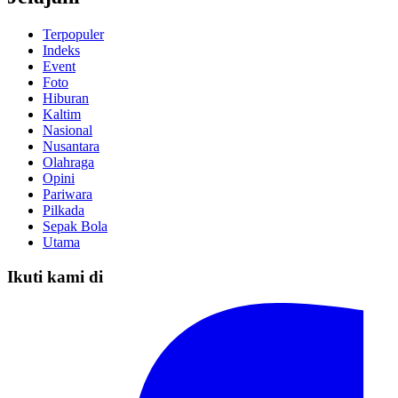
Terpopuler
Indeks
Event
Foto
Hiburan
Kaltim
Nasional
Nusantara
Olahraga
Opini
Pariwara
Pilkada
Sepak Bola
Utama
Ikuti kami di