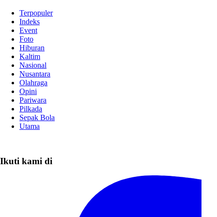
Terpopuler
Indeks
Event
Foto
Hiburan
Kaltim
Nasional
Nusantara
Olahraga
Opini
Pariwara
Pilkada
Sepak Bola
Utama
Ikuti kami di