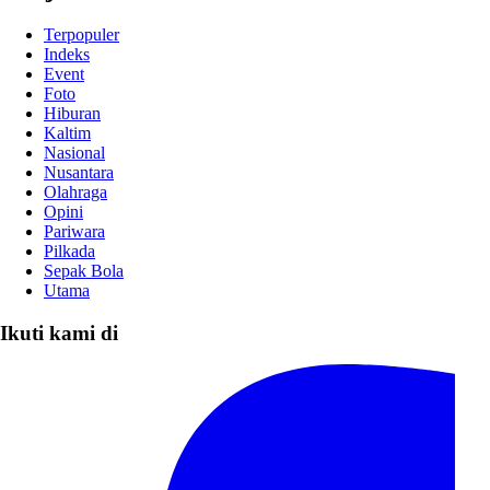
Terpopuler
Indeks
Event
Foto
Hiburan
Kaltim
Nasional
Nusantara
Olahraga
Opini
Pariwara
Pilkada
Sepak Bola
Utama
Ikuti kami di