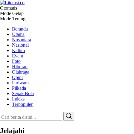
Otomatis
Literasi.co
Pilar Informasi
Mode Gelap
Mode Terang
Beranda
Utama
Nusantara
Nasional
Kaltim
Event
Foto
Hiburan
Olahraga
Opini
Pariwara
Pilkada
Sepak Bola
Indeks
Terpopuler
Jelajahi