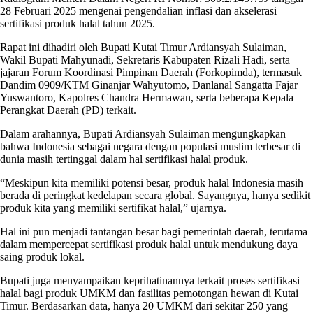
28 Februari 2025 mengenai pengendalian inflasi dan akselerasi
sertifikasi produk halal tahun 2025.
Rapat ini dihadiri oleh Bupati Kutai Timur Ardiansyah Sulaiman,
Wakil Bupati Mahyunadi, Sekretaris Kabupaten Rizali Hadi, serta
jajaran Forum Koordinasi Pimpinan Daerah (Forkopimda), termasuk
Dandim 0909/KTM Ginanjar Wahyutomo, Danlanal Sangatta Fajar
Yuswantoro, Kapolres Chandra Hermawan, serta beberapa Kepala
Perangkat Daerah (PD) terkait.
Dalam arahannya, Bupati Ardiansyah Sulaiman mengungkapkan
bahwa Indonesia sebagai negara dengan populasi muslim terbesar di
dunia masih tertinggal dalam hal sertifikasi halal produk.
“Meskipun kita memiliki potensi besar, produk halal Indonesia masih
berada di peringkat kedelapan secara global. Sayangnya, hanya sedikit
produk kita yang memiliki sertifikat halal,” ujarnya.
Hal ini pun menjadi tantangan besar bagi pemerintah daerah, terutama
dalam mempercepat sertifikasi produk halal untuk mendukung daya
saing produk lokal.
Bupati juga menyampaikan keprihatinannya terkait proses sertifikasi
halal bagi produk UMKM dan fasilitas pemotongan hewan di Kutai
Timur. Berdasarkan data, hanya 20 UMKM dari sekitar 250 yang