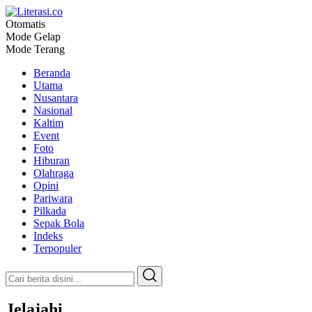
Otomatis
Literasi.co
Pilar Informasi
Mode Gelap
Mode Terang
Beranda
Utama
Nusantara
Nasional
Kaltim
Event
Foto
Hiburan
Olahraga
Opini
Pariwara
Pilkada
Sepak Bola
Indeks
Terpopuler
Jelajahi