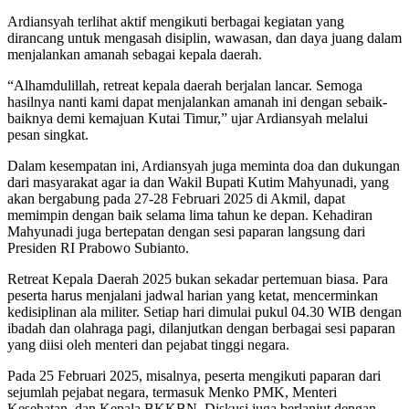
Ardiansyah terlihat aktif mengikuti berbagai kegiatan yang
dirancang untuk mengasah disiplin, wawasan, dan daya juang dalam
menjalankan amanah sebagai kepala daerah.
“Alhamdulillah, retreat kepala daerah berjalan lancar. Semoga
hasilnya nanti kami dapat menjalankan amanah ini dengan sebaik-
baiknya demi kemajuan Kutai Timur,” ujar Ardiansyah melalui
pesan singkat.
Dalam kesempatan ini, Ardiansyah juga meminta doa dan dukungan
dari masyarakat agar ia dan Wakil Bupati Kutim Mahyunadi, yang
akan bergabung pada 27-28 Februari 2025 di Akmil, dapat
memimpin dengan baik selama lima tahun ke depan. Kehadiran
Mahyunadi juga bertepatan dengan sesi paparan langsung dari
Presiden RI Prabowo Subianto.
Retreat Kepala Daerah 2025 bukan sekadar pertemuan biasa. Para
peserta harus menjalani jadwal harian yang ketat, mencerminkan
kedisiplinan ala militer. Setiap hari dimulai pukul 04.30 WIB dengan
ibadah dan olahraga pagi, dilanjutkan dengan berbagai sesi paparan
yang diisi oleh menteri dan pejabat tinggi negara.
Pada 25 Februari 2025, misalnya, peserta mengikuti paparan dari
sejumlah pejabat negara, termasuk Menko PMK, Menteri
Kesehatan, dan Kepala BKKBN. Diskusi juga berlanjut dengan