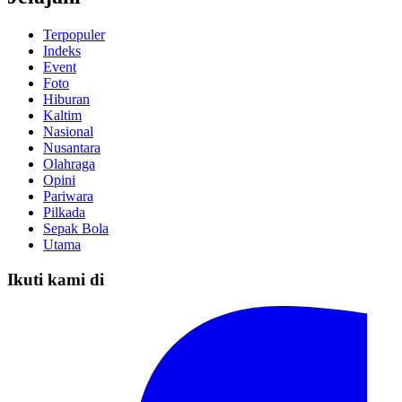
Terpopuler
Indeks
Event
Foto
Hiburan
Kaltim
Nasional
Nusantara
Olahraga
Opini
Pariwara
Pilkada
Sepak Bola
Utama
Ikuti kami di