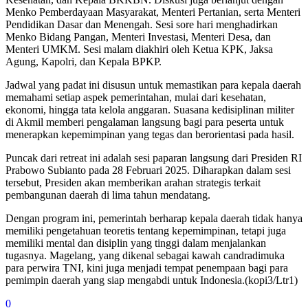
Menko Pemberdayaan Masyarakat, Menteri Pertanian, serta Menteri
Pendidikan Dasar dan Menengah. Sesi sore hari menghadirkan
Menko Bidang Pangan, Menteri Investasi, Menteri Desa, dan
Menteri UMKM. Sesi malam diakhiri oleh Ketua KPK, Jaksa
Agung, Kapolri, dan Kepala BPKP.
Jadwal yang padat ini disusun untuk memastikan para kepala daerah
memahami setiap aspek pemerintahan, mulai dari kesehatan,
ekonomi, hingga tata kelola anggaran. Suasana kedisiplinan militer
di Akmil memberi pengalaman langsung bagi para peserta untuk
menerapkan kepemimpinan yang tegas dan berorientasi pada hasil.
Puncak dari retreat ini adalah sesi paparan langsung dari Presiden RI
Prabowo Subianto pada 28 Februari 2025. Diharapkan dalam sesi
tersebut, Presiden akan memberikan arahan strategis terkait
pembangunan daerah di lima tahun mendatang.
Dengan program ini, pemerintah berharap kepala daerah tidak hanya
memiliki pengetahuan teoretis tentang kepemimpinan, tetapi juga
memiliki mental dan disiplin yang tinggi dalam menjalankan
tugasnya. Magelang, yang dikenal sebagai kawah candradimuka
para perwira TNI, kini juga menjadi tempat penempaan bagi para
pemimpin daerah yang siap mengabdi untuk Indonesia.(kopi3/Ltr1)
0