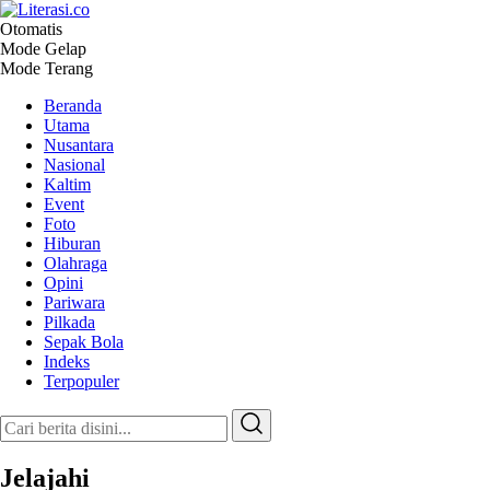
Otomatis
Literasi.co
Pilar Informasi
Mode Gelap
Mode Terang
Beranda
Utama
Nusantara
Nasional
Kaltim
Event
Foto
Hiburan
Olahraga
Opini
Pariwara
Pilkada
Sepak Bola
Indeks
Terpopuler
Jelajahi