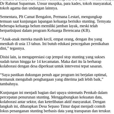
Dr Rahmat Suparman. Unsur muspika, para kades, tokoh masyarakat,
tokoh agama dan undangan lainnya.
Sementara, Plt Camat Bengalon, Permana Lestari, mengungkap
temuan saat kunjungan lapangan keluarga berisiko stunting. Ternyata
beberapa keluarga belum memiliki jamban layak, meski telah
berpartisipasi dalam program Keluarga Berencana (KB).
“Anak-anak mereka masih kecil, empat orang, dengan ibu yang
menikah di usia 13 tahun. Ini butuh edukasi pencegahan pernikahan
dini,” tegasnya.
Disisi lain, ia mengapresiasi cap jempol stop stunting yang sukses
sudah turun hingga ke 14 kecamatan. Maka dari itu Ia berharap
kolaborasi dengan desa diperkuat untuk intervensi tepat sasaran.
“Saya pastikan dukungan penuh agar program ini berjalan optimal,
termasuk mengubah penghargaan yang diterima jadi lebih baik,”
tambahnya.
Kunjungan ini menjadi bagian dari upaya sistematis Pemkab dalam
percepatan penurunan stunting. Menggabungkan kekuatan data,
kolaborasi antar sektor, dan keterlibatan aktif masyarakat. Dengan
langkah ini, diharapkan Desa Sepaso Timur dapat menjadi contoh
lokus penanganan stunting berbasis data yang transparan dan terukur.