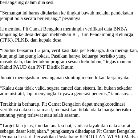
berlangsung dalam dua sesi.
“Semangat ini harus ditularkan ke tingkat bawah melalui pendekatan
jemput bola secara berjenjang,” pesannya.
Ia meminta Plt Camat Bengalon memimpin verifikasi data BNBA
langsung ke desa dengan melibatkan RT, Tim Pendamping Keluarga
(TPK), PLKB, dan kepala desa.
“Duduk bersama 1-2 jam, verifikasi data per keluarga. Jika meragukan,
kunjungi langsung lokasi. Pastikan hanya keluarga berisiko yang
masuk data, dan tentukan program sesuai kebutuhan,” tegas mantan
Kabid PAUD dan PNF Disdik Kutim.
Junaidi menegaskan penanganan stunting memerlukan kerja nyata.
“Kalau data tidak valid, segera cancel dari sistem. Ini bukan sekadar
administratif, tapi menyangkut nyawa generasi penerus,” tandasnya.
Terakhir ia berharap, Plt Camat Bengalon dapat mengkoordinasi
verifikasi data secara masif, memastikan tidak ada keluarga berisiko
stunting yang terlewat atau salah sasaran.
“Target kita jelas, ibu dan anak sehat, sanitasi layak dan data akurat
sebagai dasar kebijakan,” pungkasnya dihadapan Plt Camat Bengalon
Permana Lestari, Perwakilan Puslatbang KDOD LAN WI Ahli Madya