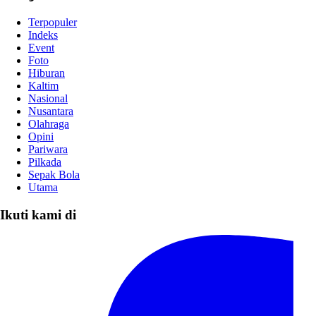
Terpopuler
Indeks
Event
Foto
Hiburan
Kaltim
Nasional
Nusantara
Olahraga
Opini
Pariwara
Pilkada
Sepak Bola
Utama
Ikuti kami di