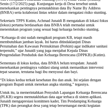
Senin (17/2/2025) pagi. Kunjungan kerja di Desa tersebut untuk
menekankan pentingnya pemutakhiran data By Name By Address
(BNBA) serta kolaborasi lintas sektor dalam mengatasi risiko stunting.
Sekretaris TPPS Kutim, Achmad Junaidi B mengatakan di lokasi fokus
(lokus) pertama berdasarkan data BNBA telah memadai untuk
menentukan program yang sesuai bagi keluarga berisiko stunting.
“Keluarga di sini sudah mengikuti program KB, tetapi masih
membutuhkan jamban layak. Ini harus ditindaklanjuti Dinas
Perumahan dan Kawasan Permukiman (Perkim) agar indikator sanitasi
terpenuhi,” ujar Junaidi yang juga menjabat Kepala Dinas
Pengendalian Penduduk dan Keluarga Berencana (DPPKB) (Kutim).
Sementara di lokus kedua, data BNBA belum terupdate. Junaidi
menekankan pentingnya validasi ulang untuk memastikan intervensi
tepat sasaran, terutama bagi ibu menyusui dan bayi.
“Di lokus kedua terkait kesehatan ibu dan anak. Ini sejalan dengan
program Bupati untuk menekan angka stunting,” tegasnya.
Untuk itu, ia memerintahkan Penyuluh Lapangan Keluarga Berencana
(PLKB) segera memutakhirkan data agar terbaca di sistem aplikasi.
Junaidi mengapresiasi komitmen kader, Tim Pendamping Keluarga
(TPK) dan perangkat desa yang tetap bersemangat meski kegiatan