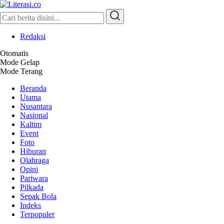
Literasi.co
Pilar Informasi
Redaksi
Otomatis
Mode Gelap
Mode Terang
Beranda
Utama
Nusantara
Nasional
Kaltim
Event
Foto
Hiburan
Olahraga
Opini
Pariwara
Pilkada
Sepak Bola
Indeks
Terpopuler