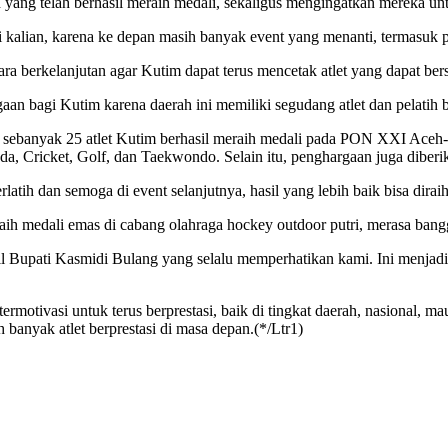
h yang telah berhasil meraih medali, sekaligus mengingatkan mereka un
stasi kalian, karena ke depan masih banyak event yang menanti, termas
berkelanjutan agar Kutim dapat terus mencetak atlet yang dapat bersai
gaan bagi Kutim karena daerah ini memiliki segudang atlet dan pelatih b
banyak 25 atlet Kutim berhasil meraih medali pada PON XXI Aceh-Su
da, Cricket, Golf, dan Taekwondo. Selain itu, penghargaan juga diberi
rlatih dan semoga di event selanjutnya, hasil yang lebih baik bisa dira
aih medali emas di cabang olahraga hockey outdoor putri, merasa bang
 Bupati Kasmidi Bulang yang selalu memperhatikan kami. Ini menjadi 
rmotivasi untuk terus berprestasi, baik di tingkat daerah, nasional, 
anyak atlet berprestasi di masa depan.(*/Ltr1)