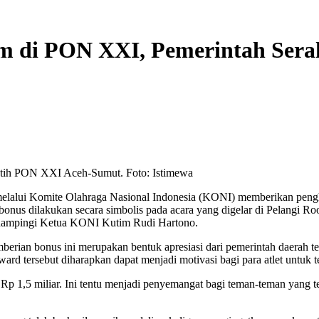
im di PON XXI, Pemerintah Sera
atih PON XXI Aceh-Sumut. Foto: Istimewa
ui Komite Olahraga Nasional Indonesia (KONI) memberikan pengharga
s dilakukan secara simbolis pada acara yang digelar di Pelangi Room
idampingi Ketua KONI Kutim Rudi Hartono.
an bonus ini merupakan bentuk apresiasi dari pemerintah daerah terh
 tersebut diharapkan dapat menjadi motivasi bagi para atlet untuk ter
h Rp 1,5 miliar. Ini tentu menjadi penyemangat bagi teman-teman yang