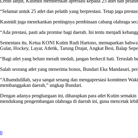
Lebih lanjut, Kasmidi memberikan apresiasi kepada 25 atlet dan pelati
“Selamat untuk 25 atlet dan pelatih yang berprestasi. Tetap jaga pre
Kasmidi juga menekankan pentingnya pembinaan cabang olahraga secara 
“Ada prestasi, pasti ada promise bagi daerah. Ini tentu menjadi kebang
Sementara itu, Ketua KONI Kutim Rudi Hartono, memaparkan bahwa se
Gulat, Hockey, Layar, Atletik, Tarung Drajat, Angkat Besi, Balap Sepe
“Bagi atlet yang belum meraih medali, jangan berkecil hati. Teruslah be
Salah seorang atlet yang menerima bonus, Bundari Eka Mandasari, per
“Alhamdulillah, saya sangat senang dan mengapresiasi komitmen Wakil
membanggakan daerah,” ungkap Bundari.
Dengan adanya penghargaan ini, diharapkan para atlet Kutim semakin te
mendukung pengembangan olahraga di daerah ini, guna mencetak lebih b
0