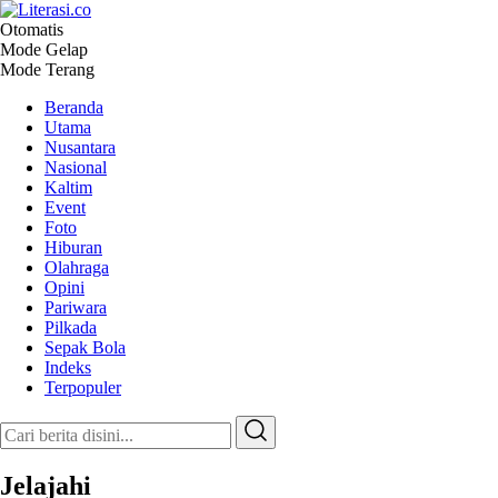
Otomatis
Literasi.co
Pilar Informasi
Mode Gelap
Mode Terang
Beranda
Utama
Nusantara
Nasional
Kaltim
Event
Foto
Hiburan
Olahraga
Opini
Pariwara
Pilkada
Sepak Bola
Indeks
Terpopuler
Jelajahi