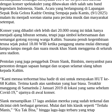
dengan konser spektakuler yang dibawakan oleh salah satu band
legendaris Indonesia, Slank. Acara yang berlangsung di Lapangan
Sepak Bola Gelora Kadrie Oening Sempaja pada Kamis, (9/1/2025)
malam itu menjadi sorotan utama para pecinta musik dan masyarakat
setempat.
Konser yang dihadiri oleh lebih dari 20.000 orang ini tidak hanya
menjadi ajang hiburan semata, tetapi juga simbol kebersamaan dan
semangat gotong royong warga Kaltim. Suasana penuh kegembiraan
terasa sejak pukul 18.00 WIB ketika panggung utama mulai diterangi
lampu-lampu megah dan suara musik khas Slank menggema di seluruh
area stadion.
Pentolan yang juga penggebuk Drum Slank, Bimbim, menyambut para
penonton dengan sapaan hangat dan ucapan selamat ulang tahun
kepada Kaltim.
“Kami merasa terhormat bisa hadir di sini untuk merayakan HUT ke-
68 Kaltim. Terima kasih atas sambutan yang luar biasa. Terakhir
manggung di Samarinda 2 Januari 2019 di lokasi yang sama sebelum
Covid-19,” ujarnya di awal konser.
Slank menampilkan 17 lagu andalan mereka yang sudah terkenal dan
dicintai oleh berbagai generasi. Mulai dari hits klasik seperti “Terlalu
Manis,” “Ku Tak Bisa,” hingga lagu-lagu terbaru yang tetap