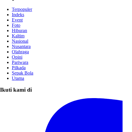
Terpopuler
Indeks
Event
Foto
Hiburan
Kaltim
Nasional
Nusantara
Olahraga
Opini
Pariwara
Pilkada
Sepak Bola
Utama
Ikuti kami di