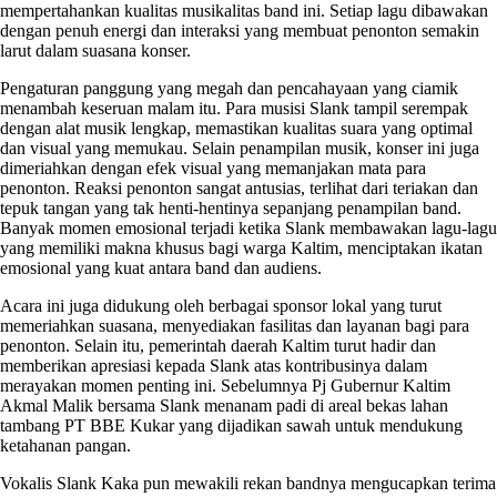
mempertahankan kualitas musikalitas band ini. Setiap lagu dibawakan
dengan penuh energi dan interaksi yang membuat penonton semakin
larut dalam suasana konser.
Pengaturan panggung yang megah dan pencahayaan yang ciamik
menambah keseruan malam itu. Para musisi Slank tampil serempak
dengan alat musik lengkap, memastikan kualitas suara yang optimal
dan visual yang memukau. Selain penampilan musik, konser ini juga
dimeriahkan dengan efek visual yang memanjakan mata para
penonton. Reaksi penonton sangat antusias, terlihat dari teriakan dan
tepuk tangan yang tak henti-hentinya sepanjang penampilan band.
Banyak momen emosional terjadi ketika Slank membawakan lagu-lagu
yang memiliki makna khusus bagi warga Kaltim, menciptakan ikatan
emosional yang kuat antara band dan audiens.
Acara ini juga didukung oleh berbagai sponsor lokal yang turut
memeriahkan suasana, menyediakan fasilitas dan layanan bagi para
penonton. Selain itu, pemerintah daerah Kaltim turut hadir dan
memberikan apresiasi kepada Slank atas kontribusinya dalam
merayakan momen penting ini. Sebelumnya Pj Gubernur Kaltim
Akmal Malik bersama Slank menanam padi di areal bekas lahan
tambang PT BBE Kukar yang dijadikan sawah untuk mendukung
ketahanan pangan.
Vokalis Slank Kaka pun mewakili rekan bandnya mengucapkan terima