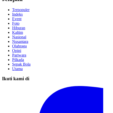
Terpopuler
Indeks
Event
Foto
Hiburan
Kaltim
Nasional
Nusantara
Olahraga
Opini
Pariwara
Pilkada
Sepak Bola
Utama
Ikuti kami di