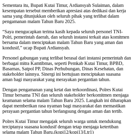
Sementara itu, Bupati Kutai Timur, Ardiansyah Sulaiman, dalam
kesempatan tersebut memberikan apresiasi atas dedikasi dan kerja
sama yang ditunjukkan oleh seluruh pihak yang terlibat dalam
pengamanan malam Tahun Baru 2025.
“Saya mengucapkan terima kasih kepada seluruh personel TNI-
Polri, pemerintah daerah, dan seluruh instansi terkait atas komitmen
bersama dalam menciptakan malam Tahun Baru yang aman dan
kondusif,” ucap Bupati Ardiansyah.
Personel gabungan yang terlibat berasal dari instansi pemerintah dan
berbagai mitra Kamtibmas, seperti Pemkab Kutai Timur, BPBD,
Basarnas, Satpol PP, Dinas Perhubungan, Dinas Kesehatan, dan
stakeholder lainnya. Sinergi ini bertujuan menciptakan suasana
aman bagi masyarakat yang merayakan pergantian tahun.
Dengan pengamanan yang ketat dan terkoordinasi, Polres Kutai
Timur bersama TNI dan seluruh stakeholder berkomitmen menjaga
keamanan selama malam Tahun Baru 2025. Langkah ini diharapkan
dapat memberikan rasa nyaman bagi masyarakat dan memastikan
perayaan pergantian tahun berlangsung dengan aman dan tertib.
Polres Kutai Timur mengajak seluruh warga untuk mendukung
terciptanya suasana kondusif dengan tetap menjaga ketertiban
selama malam Tahun Baru.(kopi12/kopi13/Ltr1)