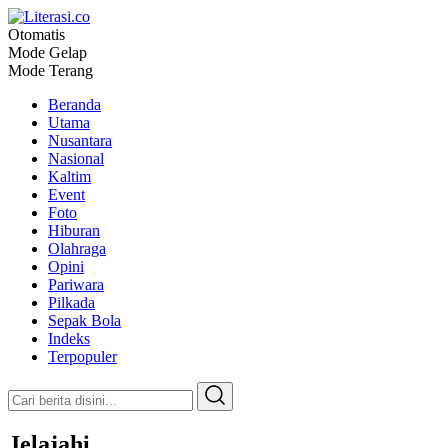
Otomatis
Literasi.co
Pilar Informasi
Mode Gelap
Mode Terang
Beranda
Utama
Nusantara
Nasional
Kaltim
Event
Foto
Hiburan
Olahraga
Opini
Pariwara
Pilkada
Sepak Bola
Indeks
Terpopuler
Jelajahi