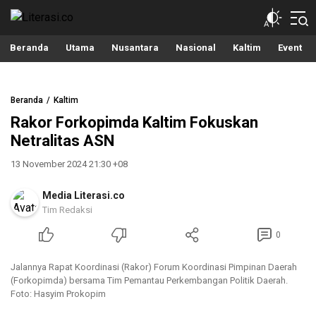
Literasi.co
Pilar Informasi
Beranda
Utama
Nusantara
Nasional
Kaltim
Event
Beranda
Kaltim
Rakor Forkopimda Kaltim Fokuskan
Netralitas ASN
13 November 2024 21:30 +08
Media Literasi.co
Tim Redaksi
0
Jalannya Rapat Koordinasi (Rakor) Forum Koordinasi Pimpinan Daerah
(Forkopimda) bersama Tim Pemantau Perkembangan Politik Daerah.
Foto: Hasyim Prokopim