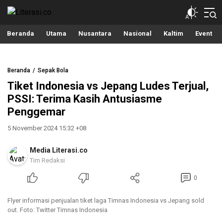
Literasi.co
Pilar Informasi
Beranda
Utama
Nusantara
Nasional
Kaltim
Event
Beranda
Sepak Bola
Tiket Indonesia vs Jepang Ludes Terjual,
PSSI: Terima Kasih Antusiasme
Penggemar
5 November 2024 15:32 +08
Media Literasi.co
Tim Redaksi
0
Flyer informasi penjualan tiket laga Timnas Indonesia vs Jepang sold
out. Foto: Twitter Timnas Indonesia