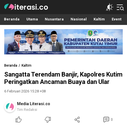
Literasi.co
Pilar Informasi
Beranda
Utama
Nusantara
Nasional
Kaltim
Event
Beranda
Kaltim
Sangatta Terendam Banjir, Kapolres Kutim
Peringatkan Ancaman Buaya dan Ular
6 Februari 2026 15:28 +08
Media Literasi.co
Tim Redaksi
0