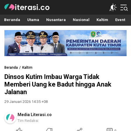
Literasi.co
Pilar Informasi
Beranda
Utama
Nusantara
Nasional
Kaltim
Event
Beranda
Kaltim
Dinsos Kutim Imbau Warga Tidak
Memberi Uang ke Badut hingga Anak
Jalanan
29 Januari 2026 14:35 +08
Media Literasi.co
Tim Redaksi