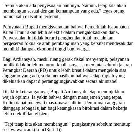
“Semua akan ada penyesuaian nantinya. Namun, tetap kita akan
membangun sesuai dengan kemampuan yang ada,” tegas orang
nomor satu di Kutim tersebut.
Pernyataan Bupati mengisyaratkan bahwa Pemerintah Kabupaten
Kutai Timur akan lebih selektif dalam mengalokasikan dana.
Penyesuaian ini tidak berarti penghentian total, melainkan
pergeseran fokus ke arah pembangunan yang bersifat mendesak dan
memiliki dampak ekonomi tinggi bagi warga.
Bagi Ardiansyah, meski ruang gerak fiskal menyempit, pelayanan
publik tidak boleh menurun kualitasnya. Ia meminta seluruh jajaran
Perangkat Daerah (PD) untuk lebih kreatif dalam mengelola sisa
anggaran yang ada, serta memastikan bahwa setiap rupiah yang
dikeluarkan dapat dipertanggungjawabkan secara akuntabel.
Di akhir keterangannya, Bupati Ardiansyah tetap menunjukkan
wajah optimis. Ia yakin bahwa dengan manajemen yang tepat,
Kutim dapat melewati masa-masa sulit ini. Penurunan anggaran
dianggap sebagai ujian bagi ketangkasan birokrasi dalam bekerja
lebih efektif dan efisien.
“Tapi tetap kita akan membangun,” pungkasnya sebelum menutup
sesi wawancara.(kopi13/Ltr1))