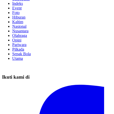
Indeks
Event
Foto
Hiburan
Kaltim
Nasional
Nusantara
Olahraga
Opini
Pariwara
Pilkada
Sepak Bola
Utama
Ikuti kami di