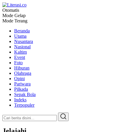
Otomatis
Literasi.co
Pilar Informasi
Mode Gelap
Mode Terang
Beranda
Utama
Nusantara
Nasional
Kaltim
Event
Foto
Hiburan
Olahraga
Opini
Pariwara
Pilkada
Sepak Bola
Indeks
Terpopuler
Jelajahi