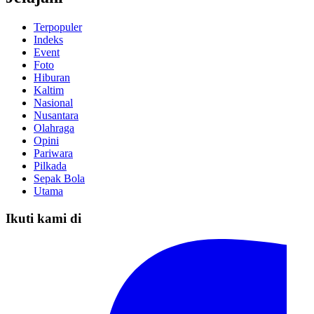
Terpopuler
Indeks
Event
Foto
Hiburan
Kaltim
Nasional
Nusantara
Olahraga
Opini
Pariwara
Pilkada
Sepak Bola
Utama
Ikuti kami di