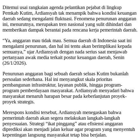
Ditemui usai rangkaian agenda pelantikan pejabat di lingkup
Pemkab Kutim, Ardiansyah tak menampik bahwa kondisi keuangan
daerah sedang mengalami fluktuasi. Fenomena penurunan anggaran
ini, menurutnya, merupakan tren nasional yang sulit dihindari dan
memberikan dampak berantai pada rencana kerja pemerintah daerah.
“Ya, anggaran mau tidak mau. Semua daerah di Indonesia saat ini
mengalami penurunan, dan hal ini tentu akan berimplikasi kepada
semuanya,” ujar Ardiansyah dengan nada serius saat menjawab
pertanyaan awak media terkait postur keuangan daerah, Senin
(26/1/2026).
Penurunan anggaran bagi sebuah daerah seluas Kutim bukanlah
persoalan sederhana. Hal ini menyangkut skala prioritas
pembangunan infrastruktur, layanan publik, hingga program-
program pemberdayaan masyarakat. Ardiansyah menyadari bahwa
masyarakat menaruh harapan besar pada keberlanjutan proyek-
proyek strategis.
Merespons kondisi tersebut, Ardiansyah menegaskan bahwa
pemerintah daerah akan segera melakukan langkah-langkah
penyesuaian. Strategi “ikat pinggang” atau efisiensi anggaran
diprediksi akan menjadi jalan keluar agar program yang menyentuh
kepentingan langsung masyarakat tetap bisa berjalan.