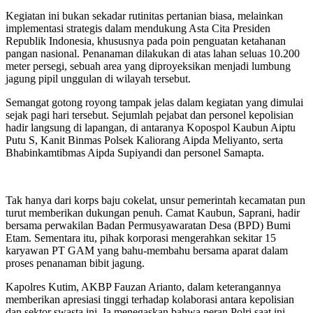
Kegiatan ini bukan sekadar rutinitas pertanian biasa, melainkan
implementasi strategis dalam mendukung Asta Cita Presiden
Republik Indonesia, khususnya pada poin penguatan ketahanan
pangan nasional. Penanaman dilakukan di atas lahan seluas 10.200
meter persegi, sebuah area yang diproyeksikan menjadi lumbung
jagung pipil unggulan di wilayah tersebut.
Semangat gotong royong tampak jelas dalam kegiatan yang dimulai
sejak pagi hari tersebut. Sejumlah pejabat dan personel kepolisian
hadir langsung di lapangan, di antaranya Kopospol Kaubun Aiptu
Putu S, Kanit Binmas Polsek Kaliorang Aipda Meliyanto, serta
Bhabinkamtibmas Aipda Supiyandi dan personel Samapta.
Tak hanya dari korps baju cokelat, unsur pemerintah kecamatan pun
turut memberikan dukungan penuh. Camat Kaubun, Saprani, hadir
bersama perwakilan Badan Permusyawaratan Desa (BPD) Bumi
Etam. Sementara itu, pihak korporasi mengerahkan sekitar 15
karyawan PT GAM yang bahu-membahu bersama aparat dalam
proses penanaman bibit jagung.
Kapolres Kutim, AKBP Fauzan Arianto, dalam keterangannya
memberikan apresiasi tinggi terhadap kolaborasi antara kepolisian
dan sektor swasta ini. Ia menegaskan bahwa peran Polri saat ini