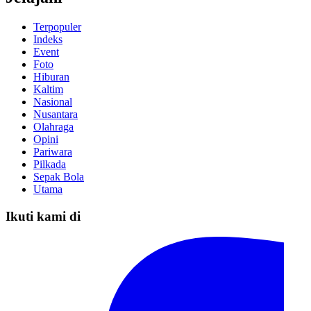
Terpopuler
Indeks
Event
Foto
Hiburan
Kaltim
Nasional
Nusantara
Olahraga
Opini
Pariwara
Pilkada
Sepak Bola
Utama
Ikuti kami di