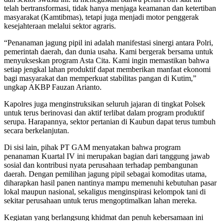
telah bertransformasi, tidak hanya menjaga keamanan dan ketertiban
masyarakat (Kamtibmas), tetapi juga menjadi motor penggerak
kesejahteraan melalui sektor agraris.
“Penanaman jagung pipil ini adalah manifestasi sinergi antara Polri,
pemerintah daerah, dan dunia usaha. Kami bergerak bersama untuk
menyukseskan program Asta Cita. Kami ingin memastikan bahwa
setiap jengkal lahan produktif dapat memberikan manfaat ekonomi
bagi masyarakat dan memperkuat stabilitas pangan di Kutim,”
ungkap AKBP Fauzan Arianto.
Kapolres juga menginstruksikan seluruh jajaran di tingkat Polsek
untuk terus berinovasi dan aktif terlibat dalam program produktif
serupa. Harapannya, sektor pertanian di Kaubun dapat terus tumbuh
secara berkelanjutan.
Di sisi lain, pihak PT GAM menyatakan bahwa program
penanaman Kuartal IV ini merupakan bagian dari tanggung jawab
sosial dan kontribusi nyata perusahaan terhadap pembangunan
daerah. Dengan pemilihan jagung pipil sebagai komoditas utama,
diharapkan hasil panen nantinya mampu memenuhi kebutuhan pasar
lokal maupun nasional, sekaligus menginspirasi kelompok tani di
sekitar perusahaan untuk terus mengoptimalkan lahan mereka.
Kegiatan yang berlangsung khidmat dan penuh kebersamaan ini