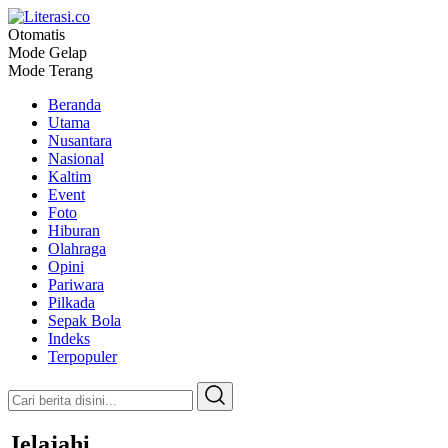
Otomatis
Literasi.co
Pilar Informasi
Mode Gelap
Mode Terang
Beranda
Utama
Nusantara
Nasional
Kaltim
Event
Foto
Hiburan
Olahraga
Opini
Pariwara
Pilkada
Sepak Bola
Indeks
Terpopuler
Jelajahi