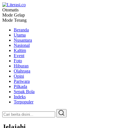
Otomatis
Literasi.co
Pilar Informasi
Mode Gelap
Mode Terang
Beranda
Utama
Nusantara
Nasional
Kaltim
Event
Foto
Hiburan
Olahraga
Opini
Pariwara
Pilkada
Sepak Bola
Indeks
Terpopuler
Jelajahi