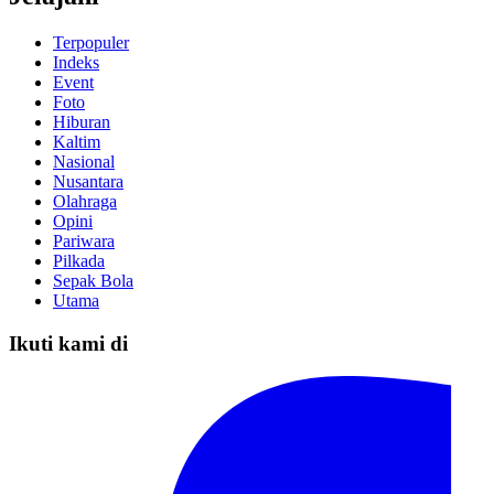
Terpopuler
Indeks
Event
Foto
Hiburan
Kaltim
Nasional
Nusantara
Olahraga
Opini
Pariwara
Pilkada
Sepak Bola
Utama
Ikuti kami di