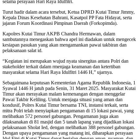
selama perayaan Hari Raya Idulfitri.
Turut hadir dalam acara tersebut, Ketua DPRD Kutai Timur Jimmy,
Kepala Dinas Kesehatan Bahrani, Kasatpol PP Fata Hidayat, serta
jajaran Forum Koordinasi Pimpinan Daerah (Forkopimda).
Kapolres Kutai Timur AKPB Chandra Hermawan, dalam
sambutannya menegaskan bahwa apel ini diadakan untuk mengecek
kesiapan pasukan yang akan mengamankan pawai takbiran dan
pelaksanaan salat id.
“Kegiatan ini merupakan wujud nyata sinergitas antara Polri dan
stakeholder terkait dalam rmenjaga keamanan dan ketertiban
masyarakat selama Hari Raya Idulfitri 1446 H,” ujarnya.
Sebagaimana keputusan Kementerian Agama Republik Indonesia, 1
Syawal 1446 H jatuh pada Senin, 31 Maret 2025. Masyarakat Kutai
Timur akan merayakan malam kemenangan dengan menggelar
Pawai Takbir Keliling. Untuk menjaga situasi yang aman dan
kondusif, Polres Kutai Timur bersama TNI, instansi terkait, serta
mitra Polri telah menyiapkan pengamanan di 15 lokasi pawai, yang
melibatkan 572 personel gabungan. Pengamanan juga akan
dilaksanakan di 81 masjid dan 5 tanah lapang yang dijadikan lokasi
pelaksanaan Sholat Ied, dengan melibatkan 388 personel gabungan.
Dengan upaya pengamanan yang matang ini, diharapkan perayaan
Idul Fitri di Kutai Timur dapat berjalan dengan aman, nyaman, dan