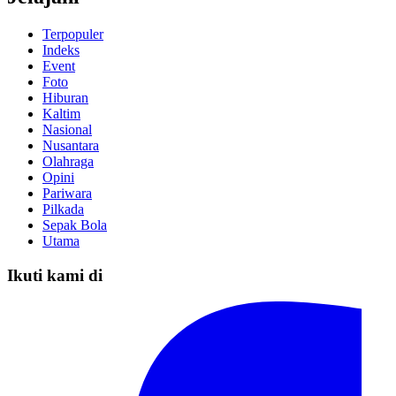
Terpopuler
Indeks
Event
Foto
Hiburan
Kaltim
Nasional
Nusantara
Olahraga
Opini
Pariwara
Pilkada
Sepak Bola
Utama
Ikuti kami di