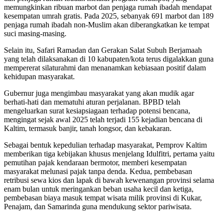
memungkinkan ribuan marbot dan penjaga rumah ibadah mendapat
kesempatan umrah gratis. Pada 2025, sebanyak 691 marbot dan 189
penjaga rumah ibadah non-Muslim akan diberangkatkan ke tempat
suci masing-masing.
Selain itu, Safari Ramadan dan Gerakan Salat Subuh Berjamaah
yang telah dilaksanakan di 10 kabupaten/kota terus digalakkan guna
mempererat silaturahmi dan menanamkan kebiasaan positif dalam
kehidupan masyarakat.
Gubernur juga mengimbau masyarakat yang akan mudik agar
berhati-hati dan mematuhi aturan perjalanan. BPBD telah
mengeluarkan surat kesiapsiagaan terhadap potensi bencana,
mengingat sejak awal 2025 telah terjadi 155 kejadian bencana di
Kaltim, termasuk banjir, tanah longsor, dan kebakaran.
Sebagai bentuk kepedulian terhadap masyarakat, Pemprov Kaltim
memberikan tiga kebijakan khusus menjelang Idulfitri, pertama yaitu
pemutihan pajak kendaraan bermotor, memberi kesempatan
masyarakat melunasi pajak tanpa denda. Kedua, pembebasan
retribusi sewa kios dan lapak di bawah kewenangan provinsi selama
enam bulan untuk meringankan beban usaha kecil dan ketiga,
pembebasan biaya masuk tempat wisata milik provinsi di Kukar,
Penajam, dan Samarinda guna mendukung sektor pariwisata.