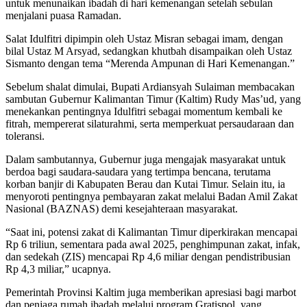
untuk menunaikan ibadah di hari kemenangan setelah sebulan
menjalani puasa Ramadan.
Salat Idulfitri dipimpin oleh Ustaz Misran sebagai imam, dengan
bilal Ustaz M Arsyad, sedangkan khutbah disampaikan oleh Ustaz
Sismanto dengan tema “Merenda Ampunan di Hari Kemenangan.”
Sebelum shalat dimulai, Bupati Ardiansyah Sulaiman membacakan
sambutan Gubernur Kalimantan Timur (Kaltim) Rudy Mas’ud, yang
menekankan pentingnya Idulfitri sebagai momentum kembali ke
fitrah, mempererat silaturahmi, serta memperkuat persaudaraan dan
toleransi.
Dalam sambutannya, Gubernur juga mengajak masyarakat untuk
berdoa bagi saudara-saudara yang tertimpa bencana, terutama
korban banjir di Kabupaten Berau dan Kutai Timur. Selain itu, ia
menyoroti pentingnya pembayaran zakat melalui Badan Amil Zakat
Nasional (BAZNAS) demi kesejahteraan masyarakat.
“Saat ini, potensi zakat di Kalimantan Timur diperkirakan mencapai
Rp 6 triliun, sementara pada awal 2025, penghimpunan zakat, infak,
dan sedekah (ZIS) mencapai Rp 4,6 miliar dengan pendistribusian
Rp 4,3 miliar,” ucapnya.
Pemerintah Provinsi Kaltim juga memberikan apresiasi bagi marbot
dan penjaga rumah ibadah melalui program Gratispol, yang