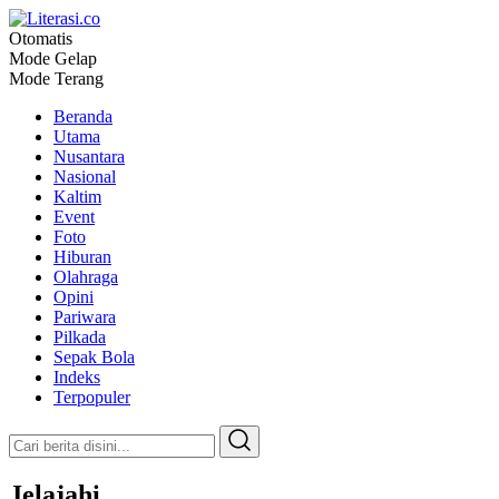
Otomatis
Literasi.co
Pilar Informasi
Mode Gelap
Mode Terang
Beranda
Utama
Nusantara
Nasional
Kaltim
Event
Foto
Hiburan
Olahraga
Opini
Pariwara
Pilkada
Sepak Bola
Indeks
Terpopuler
Jelajahi