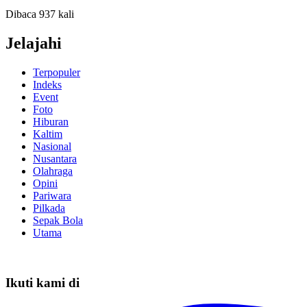
Dibaca 937 kali
Jelajahi
Terpopuler
Indeks
Event
Foto
Hiburan
Kaltim
Nasional
Nusantara
Olahraga
Opini
Pariwara
Pilkada
Sepak Bola
Utama
Ikuti kami di