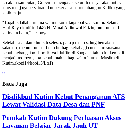
Di akhir sambutan, Gubernur mengajak seluruh masyarakat untuk
terus menjaga persatuan dan bekerja sama membangun Kaltim yang
lebih maju.
“Taqabbalallahu minna wa minkum, taqabbal yaa kariim. Selamat
Hari Raya Idulfitri 1446 H. Minal Aidin wal Faizin, mohon maaf
lahir dan batin,” ucapnya.
Setelah salat dan khutbah selesai, para jemaah saling bersalam-
salaman, memohon maaf dan berbagi kebahagiaan dalam suasana
penuh kehangatan. Hari Raya Idulfitri di Sangatta tahun ini kembali
menjadi momen yang penuh makna bagi seluruh umat Muslim di
Kutim.(kopi14/kopi13/Ltr1)
0
Baca Juga
Disdikbud Kutim Kebut Penanganan ATS
Lewat Validasi Data Desa dan PNF
Pemkab Kutim Dukung Perluasan Akses
Layanan Belajar Jarak Jauh UT