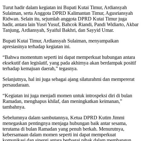
Turut hadir dalam kegiatan ini Bupati Kutai Timur, Ardiansyah
Sulaiman, serta Anggota DPRD Kalimantan Timur, Agusriansyah
Ridwan. Selain itu, sejumlah anggota DPRD Kutai Timur juga
hadir, antara lain Yusri Yusuf, Bahcok Riandi, Pandi Widiarto, Akbar
Tanjung, Ardiansyah, Syaiful Bakhri, dan Sayyid Umar.
Bupati Kutai Timur, Ardiansyah Sulaiman, menyampaikan
apresiasinya terhadap kegiatan ini.
“Bahwa momentum seperti ini dapat memperkuat hubungan antara
eksekutif dan legislatif, yang pada akhirnya akan berdampak positif
terhadap kemajuan daerah,” tegasnya.
Selanjutnya, hal ini juga sebagai ajang silaturahmi dan mempererat
persaudaraan.
“Kegiatan ini juga menjadi momen untuk introspeksi diri di bulan
Ramadan, menghapus khilaf, dan meningkatkan keimanan,”
tambahnya.
Sebelumnya dalam sambutannya, Ketua DPRD Kutim Jimmi
menegaskan pentingnya menjaga hubungan baik antar sesama,
terutama di bulan Ramadan yang penuh berkah. Menurutnya,
kebersamaan dalam momen seperti ini dapat memperkuat
komunikasi dan sinergi antara berbagai pihak dalam membangun