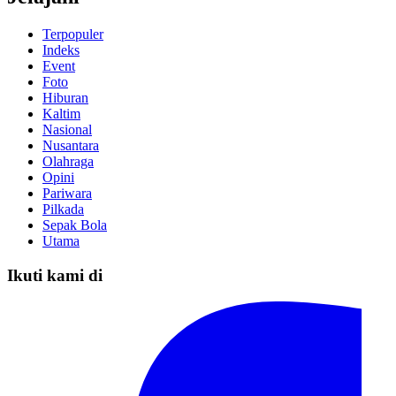
Terpopuler
Indeks
Event
Foto
Hiburan
Kaltim
Nasional
Nusantara
Olahraga
Opini
Pariwara
Pilkada
Sepak Bola
Utama
Ikuti kami di