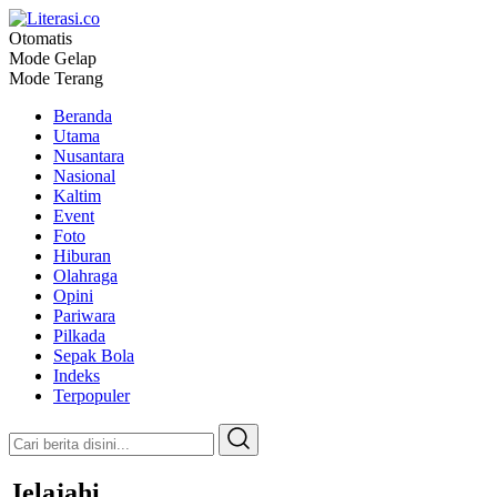
Otomatis
Literasi.co
Pilar Informasi
Mode Gelap
Mode Terang
Beranda
Utama
Nusantara
Nasional
Kaltim
Event
Foto
Hiburan
Olahraga
Opini
Pariwara
Pilkada
Sepak Bola
Indeks
Terpopuler
Jelajahi