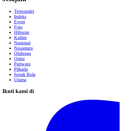
Terpopuler
Indeks
Event
Foto
Hiburan
Kaltim
Nasional
Nusantara
Olahraga
Opini
Pariwara
Pilkada
Sepak Bola
Utama
Ikuti kami di