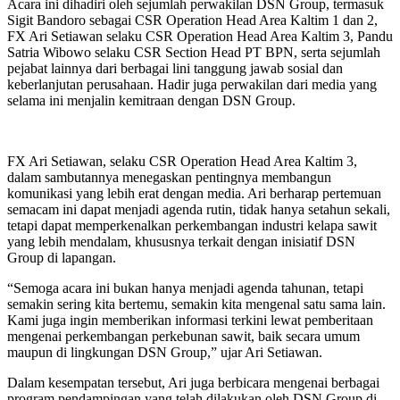
Acara ini dihadiri oleh sejumlah perwakilan DSN Group, termasuk
Sigit Bandoro sebagai CSR Operation Head Area Kaltim 1 dan 2,
FX Ari Setiawan selaku CSR Operation Head Area Kaltim 3, Pandu
Satria Wibowo selaku CSR Section Head PT BPN, serta sejumlah
pejabat lainnya dari berbagai lini tanggung jawab sosial dan
keberlanjutan perusahaan. Hadir juga perwakilan dari media yang
selama ini menjalin kemitraan dengan DSN Group.
FX Ari Setiawan, selaku CSR Operation Head Area Kaltim 3,
dalam sambutannya menegaskan pentingnya membangun
komunikasi yang lebih erat dengan media. Ari berharap pertemuan
semacam ini dapat menjadi agenda rutin, tidak hanya setahun sekali,
tetapi dapat memperkenalkan perkembangan industri kelapa sawit
yang lebih mendalam, khususnya terkait dengan inisiatif DSN
Group di lapangan.
“Semoga acara ini bukan hanya menjadi agenda tahunan, tetapi
semakin sering kita bertemu, semakin kita mengenal satu sama lain.
Kami juga ingin memberikan informasi terkini lewat pemberitaan
mengenai perkembangan perkebunan sawit, baik secara umum
maupun di lingkungan DSN Group,” ujar Ari Setiawan.
Dalam kesempatan tersebut, Ari juga berbicara mengenai berbagai
program pendampingan yang telah dilakukan oleh DSN Group di