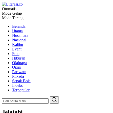
Otomatis
Literasi.co
Pilar Informasi
Mode Gelap
Mode Terang
Beranda
Utama
Nusantara
Nasional
Kaltim
Event
Foto
Hiburan
Olahraga
Opini
Pariwara
Pilkada
Sepak Bola
Indeks
Terpopuler
Jelajahi