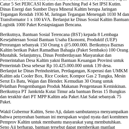
Catur 5 Set PERCASI Kutim dan Punching Pad 4 Set IPSI Kutim.
Dinas Energi dan Sumber Daya Mineral Kaltim berupa Jaringan
Tegangan Rendah 1936 M, Jaringan Tegangan Menengah 1030 M dan
Transformator 1 x 100 kVA. Berlanjut ke Dinas Sosial Kaltim Bantuan
Logistik 1000 Paket Kesiapsiagaan Bencana.
Berikutnya, Bantuan Sosial Terencana (BST) kepada 8 Lembaga
Kesejahteraan Sosial Bantuan Usaha Ekonomi, Produktif (UEP)
Perorangan sebanyak 150 Orang x @5.000.000. Berikutnya Baznas
Kaltim berikan Paket Ramadhan Bahagia (Paket Sembako) 100 Orang
Mustahik. Selanjutnya, Dinas Pemberdayaan Masyarakat dan
Pemerintahan Desa Kaltim yakni Bantuan Keuangan Provinsi untuk
Pemerintah Desa sebesar Rp 10.425.000.000 untuk 139 desa.
Berlanjut ke Dinas Perindustrian, Perdagangan, Koperasi dan UMKM
Kaltim ada Cooler Box, Rice Cooker, Kompor Gas 2 Tungku, Mesin
Serut Es Batu, Wajan dan Blender. Kemudian 30 Orang untuk
Pelatihan Pengembangan Produk Makanan Pengentasan Kemiskinan.
Berikutnya PT Jamkrida Kutai Timur ada bantuan Beras 15 Bungkus
dan terakhir dari PT MPP Kaltim ada Paket Alat Salat sebanyak 75
Paket.
Wakil Gubernur Kaltim, Seno Aji, dalam sambutannya menyampaikan
bahwa penyerahan bantuan ini merupakan wujud nyata dari komitmen
Pemprov Kaltim untuk membantu masyarakat yang membutuhkan.
Seno Aji berharap, bantuan tersebut dapat memberikan manfaat