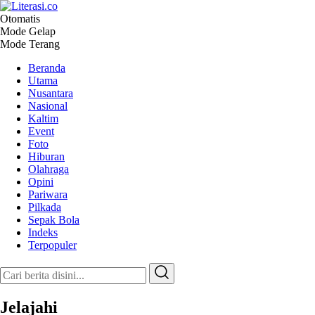
Otomatis
Literasi.co
Pilar Informasi
Mode Gelap
Mode Terang
Beranda
Utama
Nusantara
Nasional
Kaltim
Event
Foto
Hiburan
Olahraga
Opini
Pariwara
Pilkada
Sepak Bola
Indeks
Terpopuler
Jelajahi