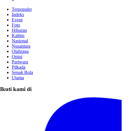
Terpopuler
Indeks
Event
Foto
Hiburan
Kaltim
Nasional
Nusantara
Olahraga
Opini
Pariwara
Pilkada
Sepak Bola
Utama
Ikuti kami di