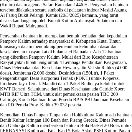
(Kutim) dalam agenda Safari Ramadan 1446 H. Penyerahan bantuan
tersebut dilakukan secara simbolis di pelataran indoor Masjid Agung
Al Faruq Bukit Pelangi, Kamis (20/3/2025) kemarin, yang turut
disaksikan langsung oleh Bupati Kutim Ardiansyah Sulaiman dan
Wakil Bupati Mahyunadi.
Penyerahan bantuan ini merupakan bentuk perhatian dan kepedulian
Pemprov Kaltim terhadap masyarakat di Kabupaten Kutai Timur,
khususnya dalam mendukung pemenuhan kebutuhan dasar dan
kesejahteraan masyarakat di bulan suci Ramadan. Ada 12 bantuan
yang diberikan Pemprov Kaltim. Mulai dari Biro Kesejahteraan
Rakyat yakni hibah uang untuk 4 Lembaga Pendidikan Keagamaan,
Dinas Peternakan dan Kesehatan Hewan yaitu Vaksin Rabies (4.000
dosis), Jembrana (2.000 dosis), Desinfektan (150Ltr), 1 Paket
Pengembangan Desa Korporasi Ternak (PDKT) untuk Koperasi
Produsen Jaya Ternak Mandiri dan 1 Paket Budidaya kelulut untuk
KWT Berseri. Selanjutnya dari Dinas Kesehatan ada Catride Xpert
MTB RIF Ultra TCM, untuk alat pemeriksaan pasien TBC 200
Catridge, Kouta Bantuan Iuran Peserta BPJS PBI Jaminan Kesehatan
dan PD Pemda Prov. Kaltim 39.032 peserta.
Kemudian, Dinas Pangan Tangan dan Holtikultura Kaltim ada bantuan
Benih Kultur Jaringan 100 Buah dan Pisang Grecek, Dinas Pemuda
dan Olahraga Kaltim memberikan bantuan Bola Basket 20 Bola, untuk
PERBASASI Kutim ada Bola Kaki 5 Bola Askot PSSI Kutim, Papan