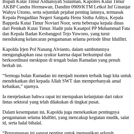
Bupati Kutai Timur Ardiansyah Sulaiman, Kapolres Kutai Timur
AKBP Candra Hermawan, Dandim 0909/KTM Letkol Inf Ginanjar
Wahyu Utomo, serta sejumlah pejabat penting lainnya, termasuk
Kepala Pengadilan Negeri Sangatta Henu Sistha Aditya, Kepala
Bappeda Kutai Timur Noviari Noor, serta beberapa kepala dinas
dari Pemkab Kutai Timur. Hadir pula Kasatpol PP Muhammad Fata
dan Kepala Badan Kesbangpol Tejo Yuwono, yang turut
mendukung kelancaran pengamanan selama periode libur Idulfitri.
Kapolda Irjen Pol Nanang Alvianto, dalam sambutannya
mengungkapkan rasa syukur karena dapat berkumpul dan
berkoordinasi meskipun di tengah bulan Ramadan yang penuh
berkah ini.
“Semoga bulan Ramadan ini menjadi momen terbaik bagi kita untuk
mendekatkan diri kepada Allah SWT dan memperbanyak amal
kebaikan,” ujarnya.
Ia menjelaskan bahwa rapat ini merupakan kelanjutan dari rakor
lintas sektoral yang telah dilakukan di tingkat pusat.
Dalam kesempatan ini, Kapolda juga menekankan pentingnya
pengamanan selama Idulfitri, yang mencakup kegiatan mudik, salat
id, serta halal bihalal.
“Pengamanan ini sangat penting untuk memastikan seluruh