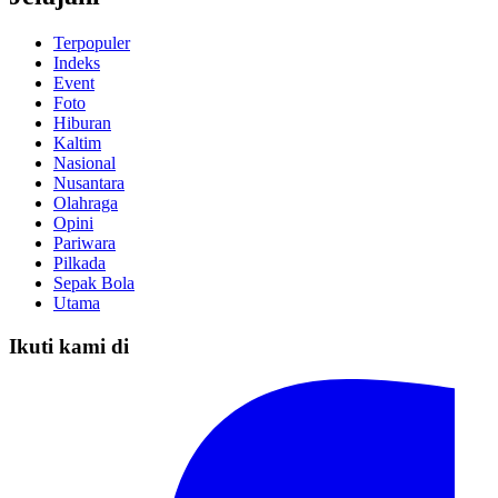
Terpopuler
Indeks
Event
Foto
Hiburan
Kaltim
Nasional
Nusantara
Olahraga
Opini
Pariwara
Pilkada
Sepak Bola
Utama
Ikuti kami di