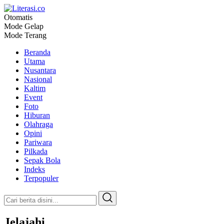
Otomatis
Literasi.co
Pilar Informasi
Mode Gelap
Mode Terang
Beranda
Utama
Nusantara
Nasional
Kaltim
Event
Foto
Hiburan
Olahraga
Opini
Pariwara
Pilkada
Sepak Bola
Indeks
Terpopuler
Jelajahi