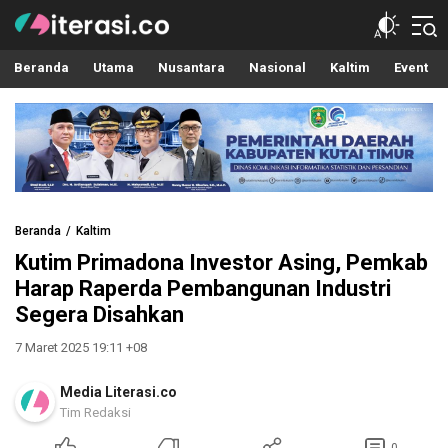
Literasi.co
Pilar Informasi
Beranda
Utama
Nusantara
Nasional
Kaltim
Event
Beranda
Kaltim
Kutim Primadona Investor Asing, Pemkab
Harap Raperda Pembangunan Industri
Segera Disahkan
7 Maret 2025 19:11 +08
Media Literasi.co
Tim Redaksi