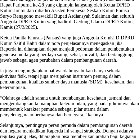
Rapat Paripurna ke-28 yang dipimpin langsung oleh Ketua DPRD
Kutim Jimmi dan dihadiri Asisten Pemkesra Seskab Kutim Poniso
Suryo Renggono mewakili Bupati Ardiansyah Sulaiman dan seluruh
Anggota DPRD Kutim yang hadir di Gedung Utama DPRD Kutim,
Kamis (27/2/2025).
Ketua Panitia Khusus (Pansus) yang juga Anggota Komisi D DPRD
Kutim Saiful Bahri dalam nota penjelasannya menegaskan jika
Raperda ini diharapkan dapat menjadi pedoman dalam pembentukan
generasi muda yang berdaya saing, sehat, inovatif, dan bertanggung
jawab sebagai agen perubahan dalam pembangunan daerah.
Ia juga mengungkapkan bahwa olahraga bukan hanya sekadar
aktivitas fisik, tetapi juga merupakan instrumen penting dalam
pembangunan kualitas sumber daya manusia (SDM), kesehatan, dan
keterampilan.
“Olahraga adalah sarana untuk membangun kesehatan jasmani dan
mengembangkan kemampuan keterampilan, yang pada gilirannya akan
membentuk karakter pemuda sebagai pilar utama dalam
penyelenggaraan berbangsa dan bernegara,” katanya.
Selanjutnya, pentingnya peran pemuda dalam pembangunan daerah
dan negara menjadikan Raperda ini sangat strategis. Dengan adanya
regulasi yang jelas, diharapkan bisa memberikan arahan bagi kegiatan