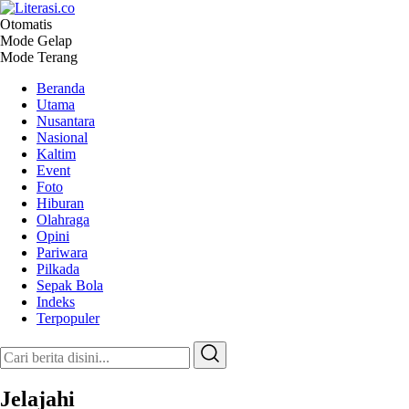
Otomatis
Literasi.co
Pilar Informasi
Mode Gelap
Mode Terang
Beranda
Utama
Nusantara
Nasional
Kaltim
Event
Foto
Hiburan
Olahraga
Opini
Pariwara
Pilkada
Sepak Bola
Indeks
Terpopuler
Jelajahi