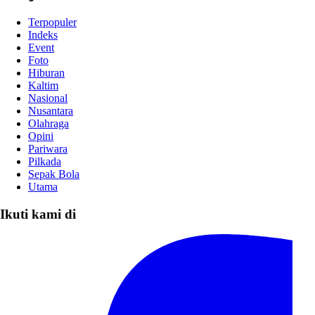
Terpopuler
Indeks
Event
Foto
Hiburan
Kaltim
Nasional
Nusantara
Olahraga
Opini
Pariwara
Pilkada
Sepak Bola
Utama
Ikuti kami di