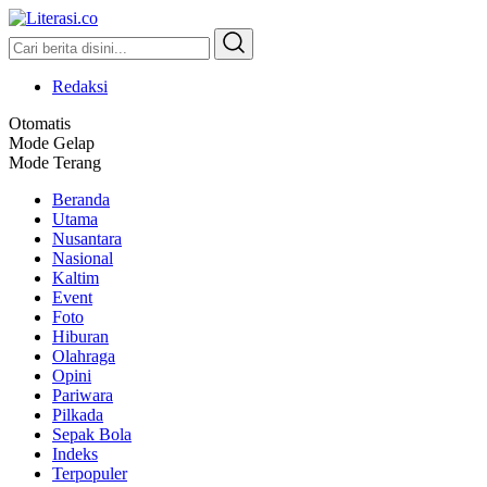
Literasi.co
Pilar Informasi
Redaksi
Otomatis
Mode Gelap
Mode Terang
Beranda
Utama
Nusantara
Nasional
Kaltim
Event
Foto
Hiburan
Olahraga
Opini
Pariwara
Pilkada
Sepak Bola
Indeks
Terpopuler