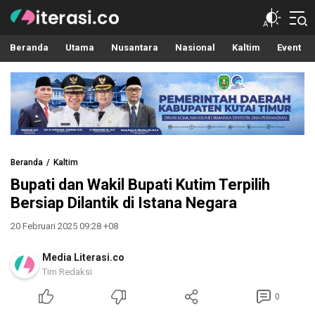
Literasi.co
Pilar Informasi
Beranda
Utama
Nusantara
Nasional
Kaltim
Event
Beranda
Kaltim
Bupati dan Wakil Bupati Kutim Terpilih
Bersiap Dilantik di Istana Negara
20 Februari 2025 09:28 +08
Media Literasi.co
Tim Redaksi
0