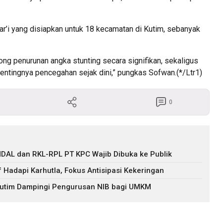
yar’i yang disiapkan untuk 18 kecamatan di Kutim, sebanyak
ong penurunan angka stunting secara signifikan, sekaligus
ntingnya pencegahan sejak dini,” pungkas Sofwan.(*/Ltr1)
0
DAL dan RKL-RPL PT KPC Wajib Dibuka ke Publik
f Hadapi Karhutla, Fokus Antisipasi Kekeringan
 Kutim Dampingi Pengurusan NIB bagi UMKM