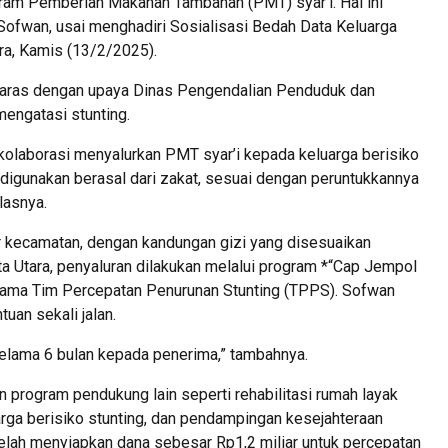
gram Pemberian Makanan Tambahan (PMT) syar’i. Hal ini
ofwan, usai menghadiri Sosialisasi Bedah Data Keluarga
ra, Kamis (13/2/2025).
elaras dengan upaya Dinas Pengendalian Penduduk dan
engatasi stunting.
olaborasi menyalurkan PMT syar’i kepada keluarga berisiko
digunakan berasal dari zakat, sesuai dengan peruntukkannya
lasnya.
r kecamatan, dengan kandungan gizi yang disesuaikan
ta Utara, penyaluran dilakukan melalui program *“Cap Jempol
rsama Tim Percepatan Penurunan Stunting (TPPS). Sofwan
uan sekali jalan.
selama 6 bulan kepada penerima,” tambahnya.
program pendukung lain seperti rehabilitasi rumah layak
arga berisiko stunting, dan pendampingan kesejahteraan
ah menyiapkan dana sebesar Rp1,2 miliar untuk percepatan