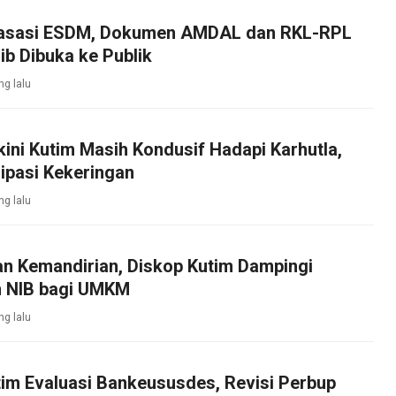
asasi ESDM, Dokumen AMDAL dan RKL-RPL
b Dibuka ke Publik
ng lalu
kini Kutim Masih Kondusif Hadapi Karhutla,
ipasi Kekeringan
ng lalu
an Kemandirian, Diskop Kutim Dampingi
 NIB bagi UMKM
ng lalu
im Evaluasi Bankeususdes, Revisi Perbup