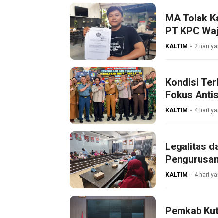
MA Tolak K
PT KPC Waji
KALTIM
2 hari ya
Kondisi Ter
Fokus Antis
KALTIM
4 hari ya
Legalitas d
Pengurusan
KALTIM
4 hari ya
Pemkab Kut