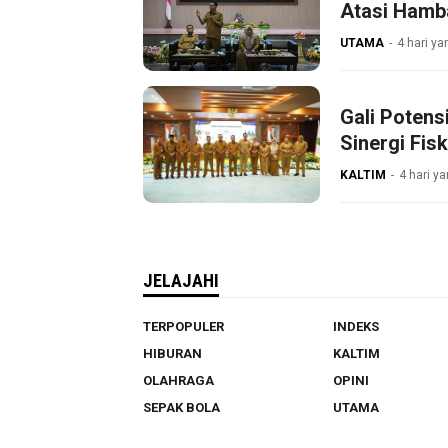
Atasi Hamb
UTAMA
4 hari ya
Gali Poten
Sinergi Fisk
KALTIM
4 hari ya
JELAJAHI
TERPOPULER
INDEKS
HIBURAN
KALTIM
OLAHRAGA
OPINI
SEPAK BOLA
UTAMA