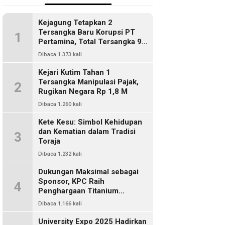
Kejagung Tetapkan 2
Tersangka Baru Korupsi PT
1
Pertamina, Total Tersangka 9
Orang
Dibaca 1.373 kali
Kejari Kutim Tahan 1
Tersangka Manipulasi Pajak,
2
Rugikan Negara Rp 1,8 M
Dibaca 1.260 kali
Kete Kesu: Simbol Kehidupan
dan Kematian dalam Tradisi
3
Toraja
Dibaca 1.232 kali
Dukungan Maksimal sebagai
Sponsor, KPC Raih
4
Penghargaan Titanium
Pemkab Kutim
Dibaca 1.166 kali
University Expo 2025 Hadirkan