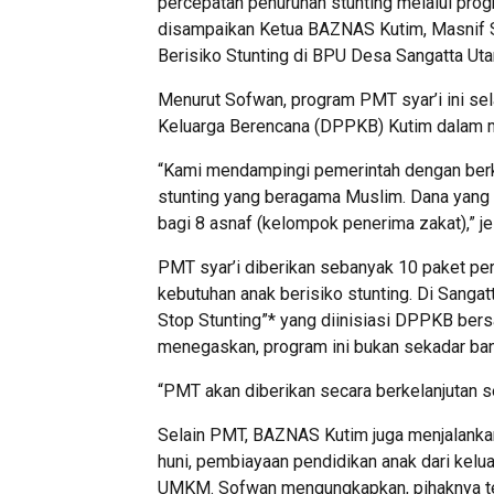
percepatan penurunan stunting melalui pro
disampaikan Ketua BAZNAS Kutim, Masnif S
Berisiko Stunting di BPU Desa Sangatta Uta
Menurut Sofwan, program PMT syar’i ini s
Keluarga Berencana (DPPKB) Kutim dalam m
“Kami mendampingi pemerintah dengan berk
stunting yang beragama Muslim. Dana yang 
bagi 8 asnaf (kelompok penerima zakat),” je
PMT syar’i diberikan sebanyak 10 paket pe
kebutuhan anak berisiko stunting. Di Sangat
Stop Stunting”* yang diinisiasi DPPKB be
menegaskan, program ini bukan sekadar bant
“PMT akan diberikan secara berkelanjutan 
Selain PMT, BAZNAS Kutim juga menjalankan 
huni, pembiayaan pendidikan anak dari kelu
UMKM. Sofwan mengungkapkan, pihaknya tel