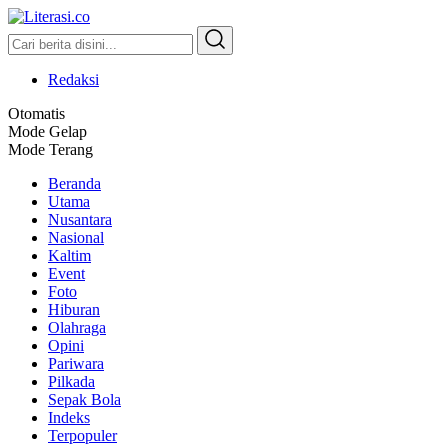
Literasi.co
Pilar Informasi
Redaksi
Otomatis
Mode Gelap
Mode Terang
Beranda
Utama
Nusantara
Nasional
Kaltim
Event
Foto
Hiburan
Olahraga
Opini
Pariwara
Pilkada
Sepak Bola
Indeks
Terpopuler