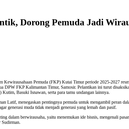
ntik, Dorong Pemuda Jadi Wira
irausahaan Pemuda (FKP) Kutai Timur periode 2025-2027 resmi dil
ua DPW FKP Kalimantan Timur, Samosir. Pelantikan ini turut disaksik
 Kutim, Basuki Isnawan, serta para tamu undangan lainnya.
 Latif, menegaskan pentingnya pemuda untuk mengambil peran dala
ar generasi muda tidak menjadi generasi yang lemah dan pasif.
nting dalam berwirausaha, yaitu menemukan ide bisnis, mengenali pas
r Sudirman.