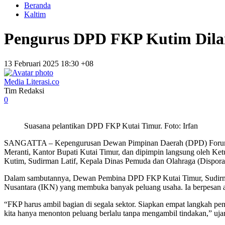
Beranda
Kaltim
Pengurus DPD FKP Kutim Dila
13 Februari 2025 18:30 +08
Media Literasi.co
Tim Redaksi
0
Suasana pelantikan DPD FKP Kutai Timur. Foto: Irfan
SANGATTA – Kepengurusan Dewan Pimpinan Daerah (DPD) Forum Kew
Meranti, Kantor Bupati Kutai Timur, dan dipimpin langsung oleh Ket
Kutim, Sudirman Latif, Kepala Dinas Pemuda dan Olahraga (Dispora)
Dalam sambutannya, Dewan Pembina DPD FKP Kutai Timur, Sudirman
Nusantara (IKN) yang membuka banyak peluang usaha. Ia berpesan ag
“FKP harus ambil bagian di segala sektor. Siapkan empat langkah pe
kita hanya menonton peluang berlalu tanpa mengambil tindakan,” uja