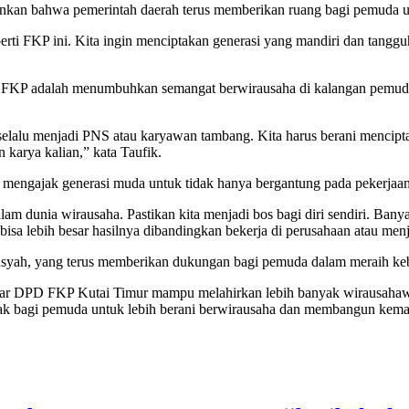
ankan bahwa pemerintah daerah terus memberikan ruang bagi pemuda 
FKP ini. Kita ingin menciptakan generasi yang mandiri dan tangguh, ja
a FKP adalah menumbuhkan semangat berwirausaha di kalangan pemuda.
ak selalu menjadi PNS atau karyawan tambang. Kita harus berani menci
karya kalian,” kata Taufik.
 mengajak generasi muda untuk tidak hanya bergantung pada pekerjaan
am dunia wirausaha. Pastikan kita menjadi bos bagi diri sendiri. Bany
isa lebih besar hasilnya dibandingkan bekerja di perusahaan atau menj
nsyah, yang terus memberikan dukungan bagi pemuda dalam meraih keb
ar DPD FKP Kutai Timur mampu melahirkan lebih banyak wirausahawan
rak bagi pemuda untuk lebih berani berwirausaha dan membangun kema