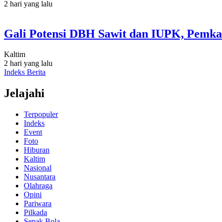
2 hari yang lalu
Gali Potensi DBH Sawit dan IUPK, Pemka
Kaltim
2 hari yang lalu
Indeks Berita
Jelajahi
Terpopuler
Indeks
Event
Foto
Hiburan
Kaltim
Nasional
Nusantara
Olahraga
Opini
Pariwara
Pilkada
Sepak Bola