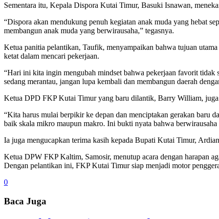
Sementara itu, Kepala Dispora Kutai Timur, Basuki Isnawan, menek
“Dispora akan mendukung penuh kegiatan anak muda yang hebat seperti 
membangun anak muda yang berwirausaha,” tegasnya.
Ketua panitia pelantikan, Taufik, menyampaikan bahwa tujuan utam
ketat dalam mencari pekerjaan.
“Hari ini kita ingin mengubah mindset bahwa pekerjaan favorit tid
sedang merantau, jangan lupa kembali dan membangun daerah dengan 
Ketua DPD FKP Kutai Timur yang baru dilantik, Barry William, juga
“Kita harus mulai berpikir ke depan dan menciptakan gerakan baru dal
baik skala mikro maupun makro. Ini bukti nyata bahwa berwirausaha b
Ia juga mengucapkan terima kasih kepada Bupati Kutai Timur, Ardia
Ketua DPW FKP Kaltim, Samosir, menutup acara dengan harapan ag
Dengan pelantikan ini, FKP Kutai Timur siap menjadi motor pengge
0
Baca Juga