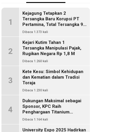
Kejagung Tetapkan 2
Tersangka Baru Korupsi PT
1
Pertamina, Total Tersangka 9
Orang
Dibaca 1.373 kali
Kejari Kutim Tahan 1
Tersangka Manipulasi Pajak,
2
Rugikan Negara Rp 1,8 M
Dibaca 1.260 kali
Kete Kesu: Simbol Kehidupan
dan Kematian dalam Tradisi
3
Toraja
Dibaca 1.230 kali
Dukungan Maksimal sebagai
Sponsor, KPC Raih
4
Penghargaan Titanium
Pemkab Kutim
Dibaca 1.164 kali
University Expo 2025 Hadirkan