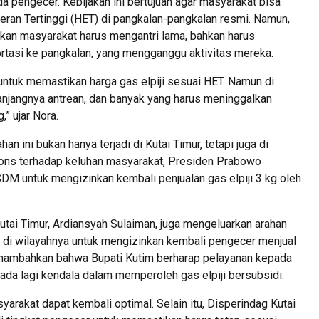
da pengecer. Kebijakan ini bertujuan agar masyarakat bisa
ran Tertinggi (HET) di pangkalan-pangkalan resmi. Namun,
bkan masyarakat harus mengantri lama, bahkan harus
rtasi ke pangkalan, yang mengganggu aktivitas mereka.
untuk memastikan harga gas elpiji sesuai HET. Namun di
anjangnya antrean, dan banyak yang harus meninggalkan
” ujar Nora.
ini bukan hanya terjadi di Kutai Timur, tetapi juga di
pons terhadap keluhan masyarakat, Presiden Prabowo
DM untuk mengizinkan kembali penjualan gas elpiji 3 kg oleh
Kutai Timur, Ardiansyah Sulaiman, juga mengeluarkan arahan
di wilayahnya untuk mengizinkan kembali pengecer menjual
menambahkan bahwa Bupati Kutim berharap pelayanan kepada
 ada lagi kendala dalam memperoleh gas elpiji bersubsidi.
arakat dapat kembali optimal. Selain itu, Disperindag Kutai