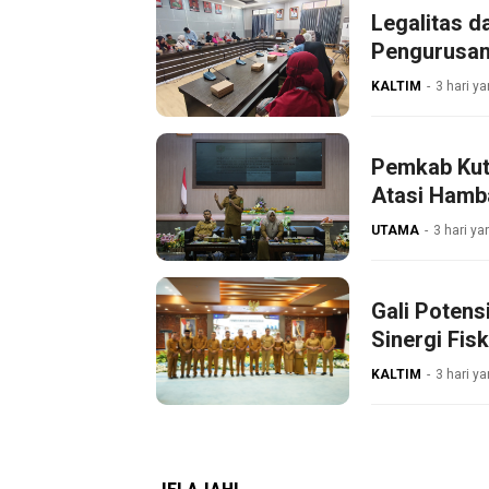
Legalitas d
Pengurusan
KALTIM
3 hari ya
Pemkab Kut
Atasi Hamb
UTAMA
3 hari ya
Gali Poten
Sinergi Fisk
KALTIM
3 hari ya