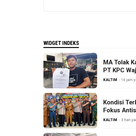
WIDGET INDEKS
MA Tolak K
PT KPC Waji
KALTIM
16 jam y
Kondisi Ter
Fokus Antis
KALTIM
3 hari ya