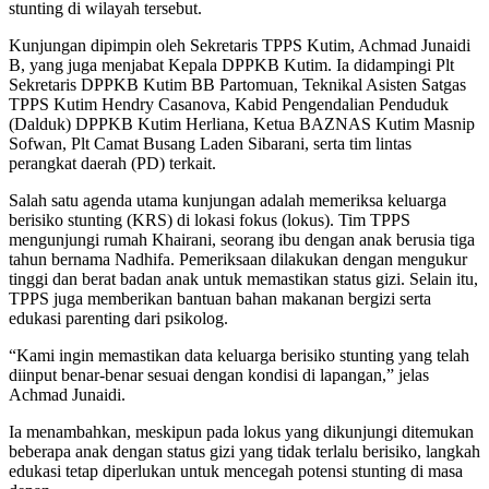
stunting di wilayah tersebut.
Kunjungan dipimpin oleh Sekretaris TPPS Kutim, Achmad Junaidi
B, yang juga menjabat Kepala DPPKB Kutim. Ia didampingi Plt
Sekretaris DPPKB Kutim BB Partomuan, Teknikal Asisten Satgas
TPPS Kutim Hendry Casanova, Kabid Pengendalian Penduduk
(Dalduk) DPPKB Kutim Herliana, Ketua BAZNAS Kutim Masnip
Sofwan, Plt Camat Busang Laden Sibarani, serta tim lintas
perangkat daerah (PD) terkait.
Salah satu agenda utama kunjungan adalah memeriksa keluarga
berisiko stunting (KRS) di lokasi fokus (lokus). Tim TPPS
mengunjungi rumah Khairani, seorang ibu dengan anak berusia tiga
tahun bernama Nadhifa. Pemeriksaan dilakukan dengan mengukur
tinggi dan berat badan anak untuk memastikan status gizi. Selain itu,
TPPS juga memberikan bantuan bahan makanan bergizi serta
edukasi parenting dari psikolog.
“Kami ingin memastikan data keluarga berisiko stunting yang telah
diinput benar-benar sesuai dengan kondisi di lapangan,” jelas
Achmad Junaidi.
Ia menambahkan, meskipun pada lokus yang dikunjungi ditemukan
beberapa anak dengan status gizi yang tidak terlalu berisiko, langkah
edukasi tetap diperlukan untuk mencegah potensi stunting di masa