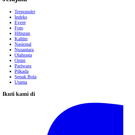
Terpopuler
Indeks
Event
Foto
Hiburan
Kaltim
Nasional
Nusantara
Olahraga
Opini
Pariwara
Pilkada
Sepak Bola
Utama
Ikuti kami di