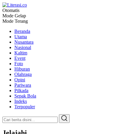
Otomatis
Literasi.co
Pilar Informasi
Mode Gelap
Mode Terang
Beranda
Utama
Nusantara
Nasional
Kaltim
Event
Foto
Hiburan
Olahraga
Opini
Pariwara
Pilkada
Sepak Bola
Indeks
Terpopuler
Jelajahi