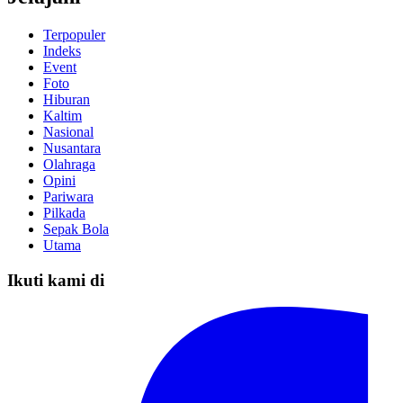
Terpopuler
Indeks
Event
Foto
Hiburan
Kaltim
Nasional
Nusantara
Olahraga
Opini
Pariwara
Pilkada
Sepak Bola
Utama
Ikuti kami di