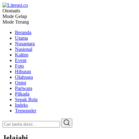
Otomatis
Literasi.co
Pilar Informasi
Mode Gelap
Mode Terang
Beranda
Utama
Nusantara
Nasional
Kaltim
Event
Foto
Hiburan
Olahraga
Opini
Pariwara
Pilkada
Sepak Bola
Indeks
Terpopuler
Jelajahi