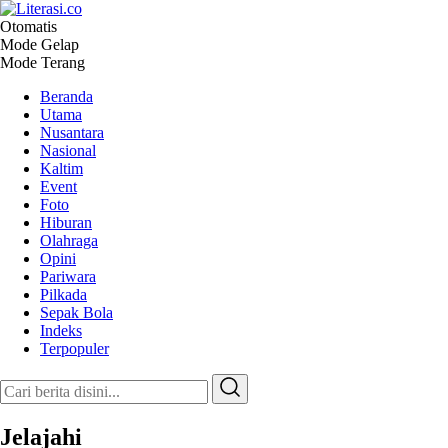
Otomatis
Literasi.co
Pilar Informasi
Mode Gelap
Mode Terang
Beranda
Utama
Nusantara
Nasional
Kaltim
Event
Foto
Hiburan
Olahraga
Opini
Pariwara
Pilkada
Sepak Bola
Indeks
Terpopuler
Jelajahi