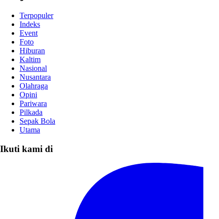
Terpopuler
Indeks
Event
Foto
Hiburan
Kaltim
Nasional
Nusantara
Olahraga
Opini
Pariwara
Pilkada
Sepak Bola
Utama
Ikuti kami di