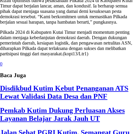
Rizali optimistis bahwa pelaksanaan Pilkada 2024 di Kabupaten Kutai
Timur dapat berjalan lancar, aman, dan kondusif. Ia berharap semua
pihak dapat menjaga suasana yang damai demi kesuksesan pesta
demokrasi tersebut. “Kami berkomitmen untuk memastikan Pilkada
berjalan sesuai harapan, tanpa hambatan berarti,” pungkasnya.
Pilkada 2024 di Kabupaten Kutai Timur menjadi momentum penting
dalam menjaga keberlanjutan demokrasi daerah. Dengan dukungan
pemerintah daerah, kesiapan logistik, dan pengawasan netralitas ASN,
diharapkan Pilkada dapat terlaksana dengan sukses dan melibatkan
partisipasi tinggi dari masyarakat.(kopi13/Ltr1)
0
Baca Juga
Disdikbud Kutim Kebut Penanganan ATS
Lewat Validasi Data Desa dan PNF
Pemkab Kutim Dukung Perluasan Akses
Layanan Belajar Jarak Jauh UT
Jalan Sehat PGRI Kutim, Semangat Guru