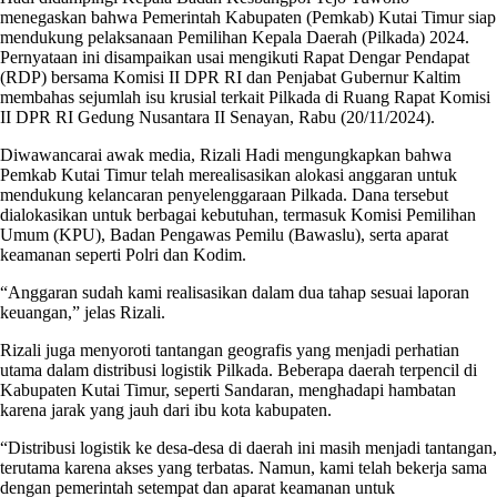
menegaskan bahwa Pemerintah Kabupaten (Pemkab) Kutai Timur siap
mendukung pelaksanaan Pemilihan Kepala Daerah (Pilkada) 2024.
Pernyataan ini disampaikan usai mengikuti Rapat Dengar Pendapat
(RDP) bersama Komisi II DPR RI dan Penjabat Gubernur Kaltim
membahas sejumlah isu krusial terkait Pilkada di Ruang Rapat Komisi
II DPR RI Gedung Nusantara II Senayan, Rabu (20/11/2024).
Diwawancarai awak media, Rizali Hadi mengungkapkan bahwa
Pemkab Kutai Timur telah merealisasikan alokasi anggaran untuk
mendukung kelancaran penyelenggaraan Pilkada. Dana tersebut
dialokasikan untuk berbagai kebutuhan, termasuk Komisi Pemilihan
Umum (KPU), Badan Pengawas Pemilu (Bawaslu), serta aparat
keamanan seperti Polri dan Kodim.
“Anggaran sudah kami realisasikan dalam dua tahap sesuai laporan
keuangan,” jelas Rizali.
Rizali juga menyoroti tantangan geografis yang menjadi perhatian
utama dalam distribusi logistik Pilkada. Beberapa daerah terpencil di
Kabupaten Kutai Timur, seperti Sandaran, menghadapi hambatan
karena jarak yang jauh dari ibu kota kabupaten.
“Distribusi logistik ke desa-desa di daerah ini masih menjadi tantangan,
terutama karena akses yang terbatas. Namun, kami telah bekerja sama
dengan pemerintah setempat dan aparat keamanan untuk