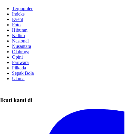
Terpopuler
Indeks
Event
Foto
Hiburan
Kaltim
Nasional
Nusantara
Olahraga
Opini
Pariwara
Pilkada
Sepak Bola
Utama
Ikuti kami di