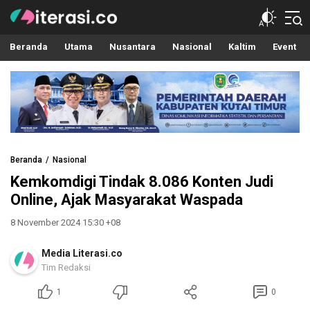
Literasi.co
Pilar Informasi
Beranda
Utama
Nusantara
Nasional
Kaltim
Event
Beranda
Nasional
Kemkomdigi Tindak 8.086 Konten Judi
Online, Ajak Masyarakat Waspada
8 November 2024 15:30 +08
Media Literasi.co
Tim Redaksi
1
0