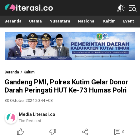
Literasi.co
Pilar Informasi
Beranda
Utama
Nusantara
Nasional
Kaltim
Event
Beranda
Kaltim
Gandeng PMI, Polres Kutim Gelar Donor
Darah Peringati HUT Ke-73 Humas Polri
30 Oktober 2024 20:44 +08
Media Literasi.co
Tim Redaksi
0