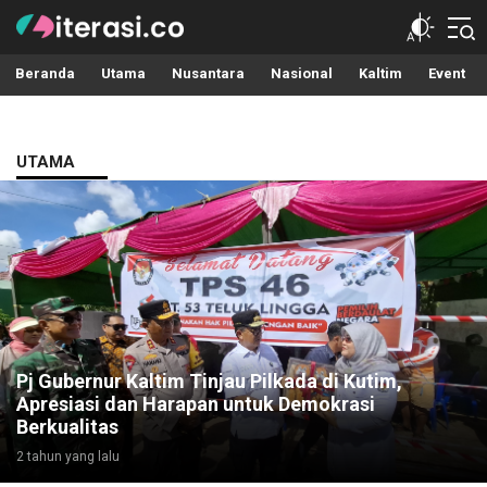
Literasi.co
Pilar Informasi
Beranda
Utama
Nusantara
Nasional
Kaltim
Event
UTAMA
Pj Gubernur Kaltim Tinjau Pilkada di Kutim,
Apresiasi dan Harapan untuk Demokrasi
Berkualitas
2 tahun yang lalu