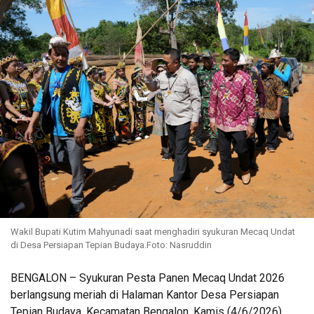
Wakil Bupati Kutim Mahyunadi saat menghadiri syukuran Mecaq Undat
di Desa Persiapan Tepian Budaya.Foto: Nasruddin
BENGALON – Syukuran Pesta Panen Mecaq Undat 2026
berlangsung meriah di Halaman Kantor Desa Persiapan
Tepian Budaya, Kecamatan Bengalon, Kamis (4/6/2026).