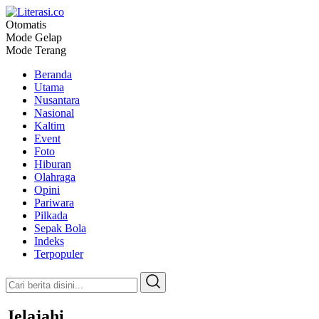
Otomatis
Literasi.co
Pilar Informasi
Mode Gelap
Mode Terang
Beranda
Utama
Nusantara
Nasional
Kaltim
Event
Foto
Hiburan
Olahraga
Opini
Pariwara
Pilkada
Sepak Bola
Indeks
Terpopuler
Jelajahi