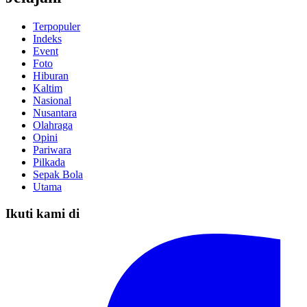
Terpopuler
Indeks
Event
Foto
Hiburan
Kaltim
Nasional
Nusantara
Olahraga
Opini
Pariwara
Pilkada
Sepak Bola
Utama
Ikuti kami di