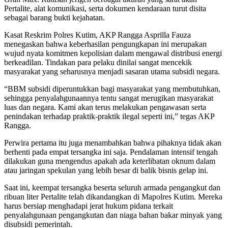
Pertalite, alat komunikasi, serta dokumen kendaraan turut disita
sebagai barang bukti kejahatan.
Kasat Reskrim Polres Kutim, AKP Rangga Asprilla Fauza
menegaskan bahwa keberhasilan pengungkapan ini merupakan
wujud nyata komitmen kepolisian dalam mengawal distribusi energi
berkeadilan. Tindakan para pelaku dinilai sangat mencekik
masyarakat yang seharusnya menjadi sasaran utama subsidi negara.
“BBM subsidi diperuntukkan bagi masyarakat yang membutuhkan,
sehingga penyalahgunaannya tentu sangat merugikan masyarakat
luas dan negara. Kami akan terus melakukan pengawasan serta
penindakan terhadap praktik-praktik ilegal seperti ini,” tegas AKP
Rangga.
Perwira pertama itu juga menambahkan bahwa pihaknya tidak akan
berhenti pada empat tersangka ini saja. Pendalaman intensif tengah
dilakukan guna mengendus apakah ada keterlibatan oknum dalam
atau jaringan spekulan yang lebih besar di balik bisnis gelap ini.
Saat ini, keempat tersangka beserta seluruh armada pengangkut dan
ribuan liter Pertalite telah dikandangkan di Mapolres Kutim. Mereka
harus bersiap menghadapi jerat hukum pidana terkait
penyalahgunaan pengangkutan dan niaga bahan bakar minyak yang
disubsidi pemerintah.