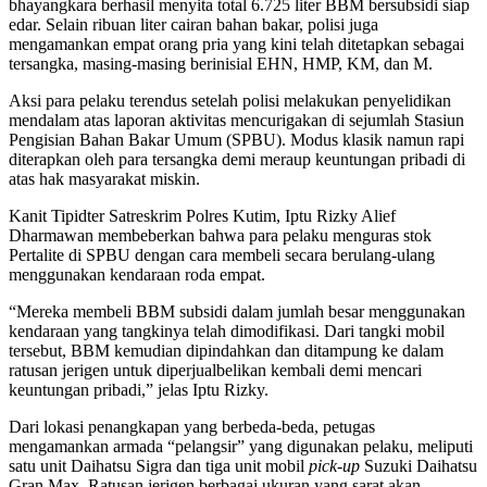
bhayangkara berhasil menyita total 6.725 liter BBM bersubsidi siap
edar. Selain ribuan liter cairan bahan bakar, polisi juga
mengamankan empat orang pria yang kini telah ditetapkan sebagai
tersangka, masing-masing berinisial EHN, HMP, KM, dan M.
Aksi para pelaku terendus setelah polisi melakukan penyelidikan
mendalam atas laporan aktivitas mencurigakan di sejumlah Stasiun
Pengisian Bahan Bakar Umum (SPBU). Modus klasik namun rapi
diterapkan oleh para tersangka demi meraup keuntungan pribadi di
atas hak masyarakat miskin.
Kanit Tipidter Satreskrim Polres Kutim, Iptu Rizky Alief
Dharmawan membeberkan bahwa para pelaku menguras stok
Pertalite di SPBU dengan cara membeli secara berulang-ulang
menggunakan kendaraan roda empat.
“Mereka membeli BBM subsidi dalam jumlah besar menggunakan
kendaraan yang tangkinya telah dimodifikasi. Dari tangki mobil
tersebut, BBM kemudian dipindahkan dan ditampung ke dalam
ratusan jerigen untuk diperjualbelikan kembali demi mencari
keuntungan pribadi,” jelas Iptu Rizky.
Dari lokasi penangkapan yang berbeda-beda, petugas
mengamankan armada “pelangsir” yang digunakan pelaku, meliputi
satu unit Daihatsu Sigra dan tiga unit mobil
pick-up
Suzuki Daihatsu
Gran Max. Ratusan jerigen berbagai ukuran yang sarat akan