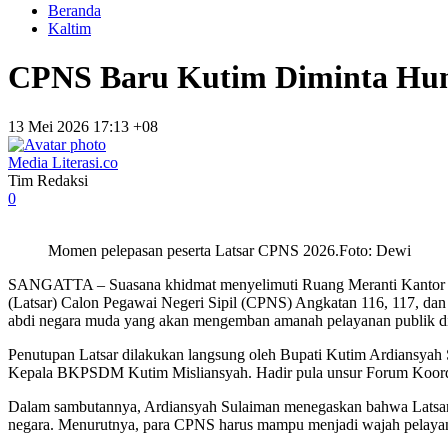
Beranda
Kaltim
CPNS Baru Kutim Diminta Huma
13 Mei 2026 17:13 +08
Media Literasi.co
Tim Redaksi
0
Momen pelepasan peserta Latsar CPNS 2026.Foto: Dewi
SANGATTA – Suasana khidmat menyelimuti Ruang Meranti Kantor Bup
(Latsar) Calon Pegawai Negeri Sipil (CPNS) Angkatan 116, 117, dan
abdi negara muda yang akan mengemban amanah pelayanan publik 
Penutupan Latsar dilakukan langsung oleh Bupati Kutim Ardians
Kepala BKPSDM Kutim Misliansyah. Hadir pula unsur Forum Koordina
Dalam sambutannya, Ardiansyah Sulaiman menegaskan bahwa Latsar bu
negara. Menurutnya, para CPNS harus mampu menjadi wajah pelayanan