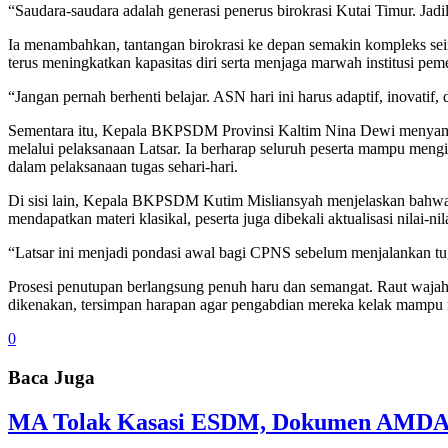
“Saudara-saudara adalah generasi penerus birokrasi Kutai Timur. Jadil
Ia menambahkan, tantangan birokrasi ke depan semakin kompleks sei
terus meningkatkan kapasitas diri serta menjaga marwah institusi peme
“Jangan pernah berhenti belajar. ASN hari ini harus adaptif, inovatif
Sementara itu, Kepala BKPSDM Provinsi Kaltim Nina Dewi menyampai
melalui pelaksanaan Latsar. Ia berharap seluruh peserta mampu mengim
dalam pelaksanaan tugas sehari-hari.
Di sisi lain, Kepala BKPSDM Kutim Misliansyah menjelaskan bahwa p
mendapatkan materi klasikal, peserta juga dibekali aktualisasi nilai-
“Latsar ini menjadi pondasi awal bagi CPNS sebelum menjalankan tug
Prosesi penutupan berlangsung penuh haru dan semangat. Raut waja
dikenakan, tersimpan harapan agar pengabdian mereka kelak mampu m
0
Baca Juga
MA Tolak Kasasi ESDM, Dokumen AMDAL