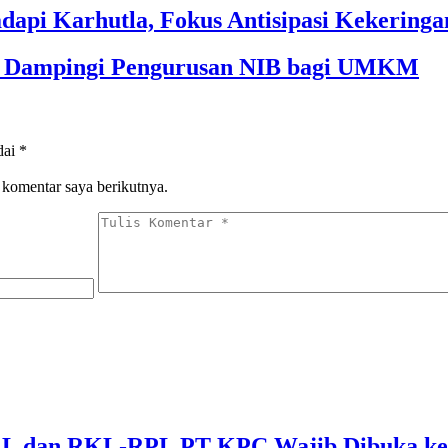
dapi Karhutla, Fokus Antisipasi Kekeringa
im Dampingi Pengurusan NIB bagi UMKM
dai
*
 komentar saya berikutnya.
 dan RKL-RPL PT KPC Wajib Dibuka ke 