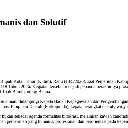
nis dan Solutif
ati Kutai Timur (Kutim), Rabu (13/5/2026), saat Pemerintah Kabupa
 118 Tahun 2026. Kegiatan tersebut menjadi penanda berakhirnya pros
di Tuah Bumi Untung Banua.
yah Sulaiman, didampingi Kepala Badan Kepegawaian dan Pengemban
si Pimpinan Daerah (Forkopimda), kepala perangkat daerah, widyais
kan sekadar agenda formalitas birokrasi, melainkan kawah candradimuk
 pemerintah yang humanis, profesional, dan berorientasi pada kepen