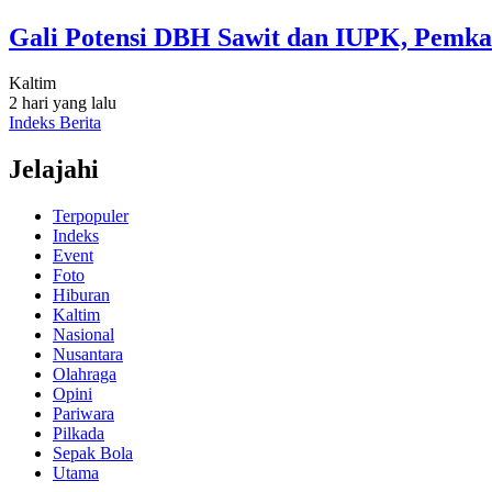
Gali Potensi DBH Sawit dan IUPK, Pemka
Kaltim
2 hari yang lalu
Indeks Berita
Jelajahi
Terpopuler
Indeks
Event
Foto
Hiburan
Kaltim
Nasional
Nusantara
Olahraga
Opini
Pariwara
Pilkada
Sepak Bola
Utama