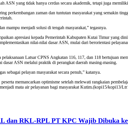
ah ASN yang tidak hanya cerdas secara akademik, tetapi juga memiliki e
ring perkembangan zaman dan tuntutan masyarakat yang semakin tinggi 
rintah.
, dan mampu menjadi solusi di tengah masyarakat,” tegasnya.
kan apresiasi kepada Pemerintah Kabupaten Kutai Timur yang dinilai
plementasikan nilai-nilai dasar ASN, mulai dari berorientasi pelayanan
elaksanaan Latsar CPNS Angkatan 116, 117, dan 118 bertujuan memben
nilai dasar ASN melalui praktik di perangkat daerah masing-masing.
as sebagai pelayan masyarakat secara penuh,” katanya.
h peserta memancarkan optimisme setelah melewati rangkaian pembelaj
enjadi mata air pelayanan bagi masyarakat Kutim.(kopi15/kopi13/Ltr
 dan RKL-RPL PT KPC Wajib Dibuka ke 