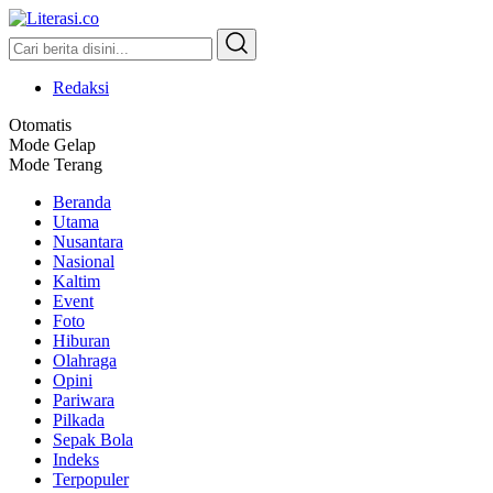
Literasi.co
Pilar Informasi
Redaksi
Otomatis
Mode Gelap
Mode Terang
Beranda
Utama
Nusantara
Nasional
Kaltim
Event
Foto
Hiburan
Olahraga
Opini
Pariwara
Pilkada
Sepak Bola
Indeks
Terpopuler