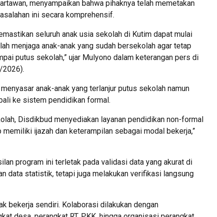
wartawan, menyampaikan bahwa pihaknya telah memetakan
asalahan ini secara komprehensif.
mastikan seluruh anak usia sekolah di Kutim dapat mulai
ah menjaga anak-anak yang sudah bersekolah agar tetap
mpai putus sekolah,” ujar Mulyono dalam keterangan pers di
/2026).
 menyasar anak-anak yang terlanjur putus sekolah namun
bali ke sistem pendidikan formal.
olah, Disdikbud menyediakan layanan pendidikan non-formal
p memiliki ijazah dan keterampilan sebagai modal bekerja,”
n program ini terletak pada validasi data yang akurat di
 data statistik, tetapi juga melakukan verifikasi langsung
k bekerja sendiri. Kolaborasi dilakukan dengan
gkat desa, perangkat RT, PKK, hingga organisasi perangkat