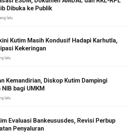
asasi ESDM, Dokumen AMDAL dan RKL-RPL
b Dibuka ke Publik
ang lalu
kini Kutim Masih Kondusif Hadapi Karhutla,
ipasi Kekeringan
ng lalu
an Kemandirian, Diskop Kutim Dampingi
 NIB bagi UMKM
ng lalu
im Evaluasi Bankeususdes, Revisi Perbup
atan Penyaluran