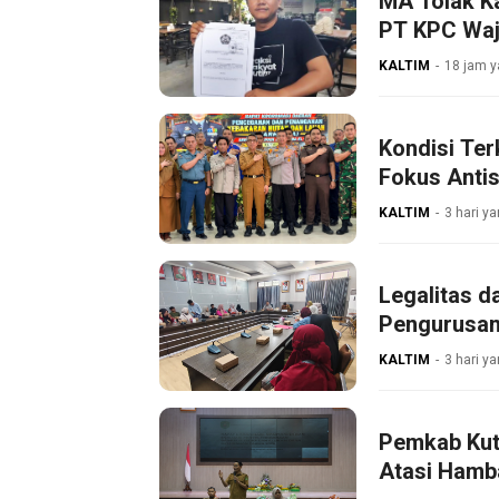
MA Tolak K
PT KPC Waji
KALTIM
18 jam y
Kondisi Ter
Fokus Antis
KALTIM
3 hari ya
Legalitas d
Pengurusan
KALTIM
3 hari ya
Pemkab Kut
Atasi Hamb