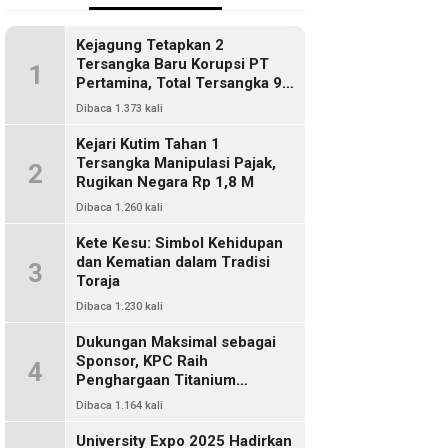
Kejagung Tetapkan 2
Tersangka Baru Korupsi PT
1
Pertamina, Total Tersangka 9
Orang
Dibaca 1.373 kali
Kejari Kutim Tahan 1
Tersangka Manipulasi Pajak,
2
Rugikan Negara Rp 1,8 M
Dibaca 1.260 kali
Kete Kesu: Simbol Kehidupan
dan Kematian dalam Tradisi
3
Toraja
Dibaca 1.230 kali
Dukungan Maksimal sebagai
Sponsor, KPC Raih
4
Penghargaan Titanium
Pemkab Kutim
Dibaca 1.164 kali
University Expo 2025 Hadirkan