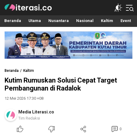
Literasi.co
Pilar Informasi
Beranda
Utama
Nusantara
Nasional
Kaltim
Event
Beranda
Kaltim
Kutim Rumuskan Solusi Cepat Target
Pembangunan di Radalok
12 Mei 2026 17:30 +08
Media Literasi.co
Tim Redaksi
0