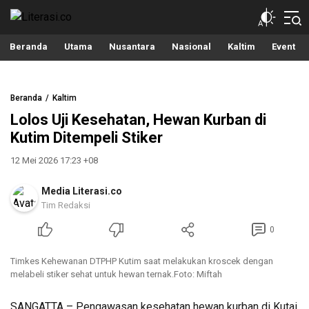
Literasi.co
Pilar Informasi
Beranda
Utama
Nusantara
Nasional
Kaltim
Event
Beranda
Kaltim
Lolos Uji Kesehatan, Hewan Kurban di
Kutim Ditempeli Stiker
12 Mei 2026 17:23 +08
Media Literasi.co
Tim Redaksi
0
Timkes Kehewanan DTPHP Kutim saat melakukan kroscek dengan
melabeli stiker sehat untuk hewan ternak.Foto: Miftah
SANGATTA – Pengawasan kesehatan hewan kurban di Kutai