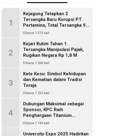
Kejagung Tetapkan 2
Tersangka Baru Korupsi PT
1
Pertamina, Total Tersangka 9
Orang
Dibaca 1.373 kali
Kejari Kutim Tahan 1
Tersangka Manipulasi Pajak,
2
Rugikan Negara Rp 1,8 M
Dibaca 1.260 kali
Kete Kesu: Simbol Kehidupan
dan Kematian dalam Tradisi
3
Toraja
Dibaca 1.232 kali
Dukungan Maksimal sebagai
Sponsor, KPC Raih
4
Penghargaan Titanium
Pemkab Kutim
Dibaca 1.166 kali
University Expo 2025 Hadirkan