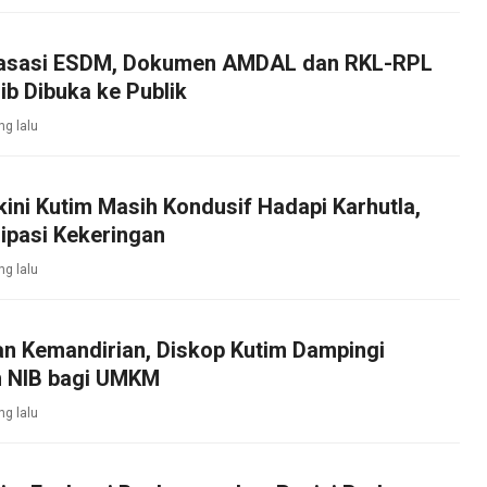
asasi ESDM, Dokumen AMDAL dan RKL-RPL
b Dibuka ke Publik
ng lalu
kini Kutim Masih Kondusif Hadapi Karhutla,
ipasi Kekeringan
ng lalu
an Kemandirian, Diskop Kutim Dampingi
 NIB bagi UMKM
ng lalu