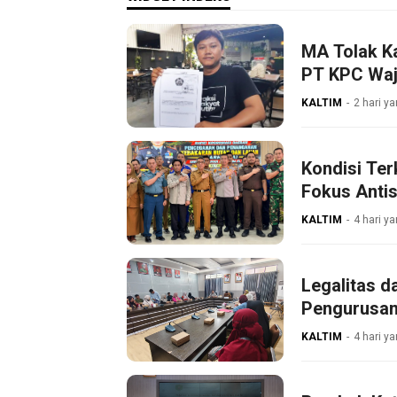
MA Tolak K
PT KPC Waji
KALTIM
2 hari ya
Kondisi Ter
Fokus Antis
KALTIM
4 hari ya
Legalitas d
Pengurusan
KALTIM
4 hari ya